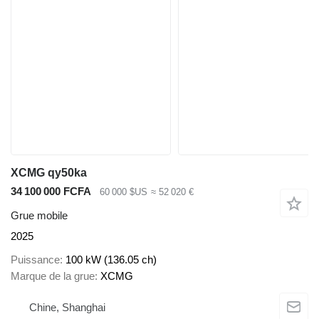
XCMG qy50ka
34 100 000 FCFA
60 000 $US
≈ 52 020 €
Grue mobile
2025
Puissance
100 kW (136.05 ch)
Marque de la grue
XCMG
Chine, Shanghai