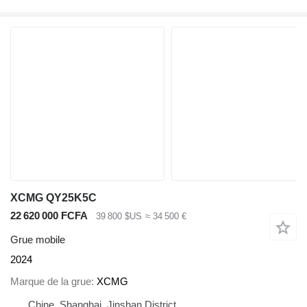
XCMG QY25K5C
22 620 000 FCFA
39 800 $US
≈ 34 500 €
Grue mobile
2024
Marque de la grue
XCMG
Chine, Shanghai, Jinshan District