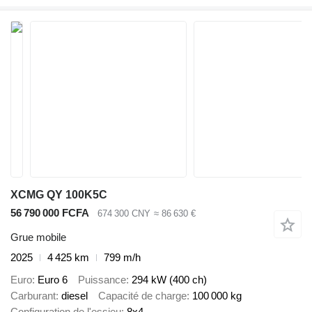
XCMG QY 100K5C
56 790 000 FCFA
674 300 CNY
≈ 86 630 €
Grue mobile
2025
4 425 km
799 m/h
Euro
Euro 6
Puissance
294 kW (400 ch)
Carburant
diesel
Capacité de charge
100 000 kg
Configuration de l'essieu
8x4