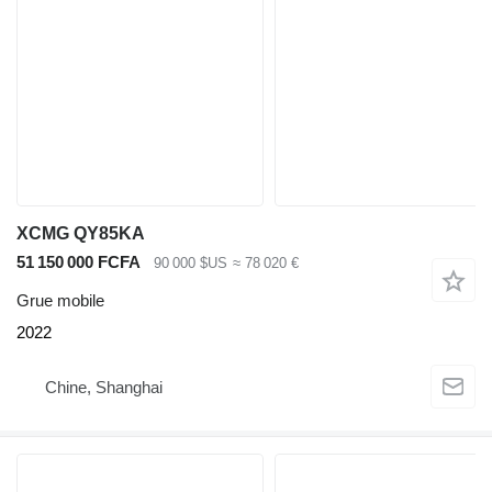
XCMG QY85KA
51 150 000 FCFA
90 000 $US
≈ 78 020 €
Grue mobile
2022
Chine, Shanghai