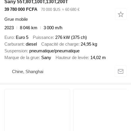
Sany 55T,80T,100T,130T,200T
39 780 000 FCFA
70 000 $US
≈ 60 680 €
Grue mobile
2023
8 046 km
3 000 m/h
Euro
Euro 5
Puissance
276 kW (375 ch)
Carburant
diesel
Capacité de charge
24,95 kg
Suspension
pneumatique/pneumatique
Marque de la grue
Sany
Hauteur de levée
14,02 m
Chine, Shanghai