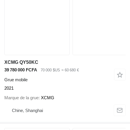
XCMG QY50KC
39 780 000 FCFA
70 000 $US
≈ 60 680 €
Grue mobile
2021
Marque de la grue
XCMG
Chine, Shanghai