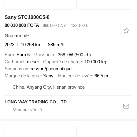
Sany STC1000C5-8
80 010 000 FCFA
950 000 CNY
≈ 122 100 €
Grue mobile
2022
10 259 km
986 m/h
Euro
Euro 6
Puissance
368 kW (500 ch)
Carburant
diesel
Capacité de charge
100 000 kg
Suspension
ressort/pneumatique
Marque de la grue
Sany
Hauteur de levée
66,5 m
Chine, Anyang City, Henan province
LONG WAY TRADING CO.,LTD