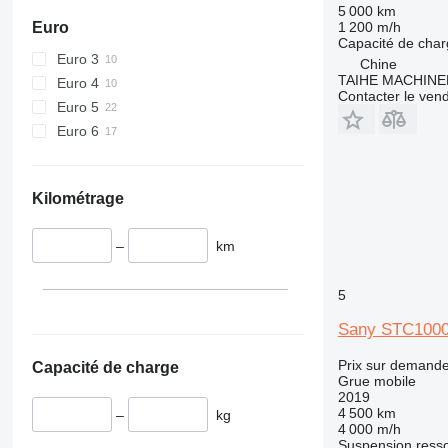
5 000 km
Euro
1 200 m/h
Capacité de cha
Euro 3
Chine
TAIHE MACHINE
Euro 4
Contacter le ven
Euro 5
Euro 6
Kilométrage
–
km
5
Sany STC100
Prix sur demand
Capacité de charge
Grue mobile
2019
4 500 km
–
kg
4 000 m/h
Suspension
resso