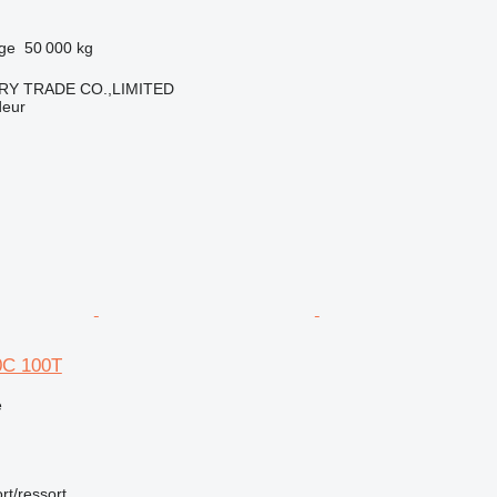
rge
50 000 kg
RY TRADE CO.,LIMITED
deur
0C 100T
e
rt/ressort