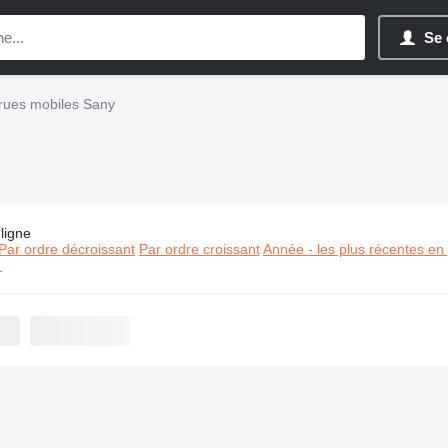
Se 
rues mobiles Sany
ligne
es:
Grues mobiles Sany
Par ordre décroissant
Par ordre croissant
Année - les plus récentes en
⬈