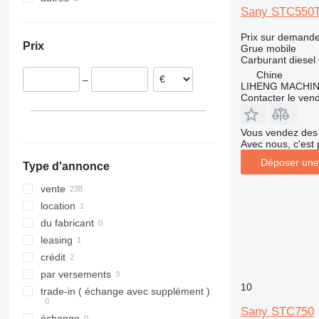
Sany STC550
Malaisie
Ukraine
Émirats arabes unis
Prix sur demand
Prix
Grue mobile
Carburant
diesel
Chine
–
LIHENG MACHI
Contacter le ven
Vous vendez des 
Avec nous, c'est 
Déposer une
Type d'annonce
vente
location
du fabricant
leasing
crédit
par versements
10
trade-in ( échange avec supplément )
Sany STC750
échange