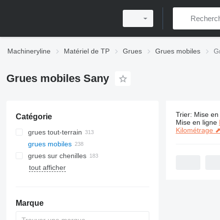
Machineryline
Matériel de TP
Grues
Grues mobiles
G
Grues mobiles Sany
Trier
:
Mise en 
Catégorie
238 annonc
Mise en ligne
Kilométrage 
grues tout-terrain
grues mobiles
grues sur chenilles
tout afficher
Marque