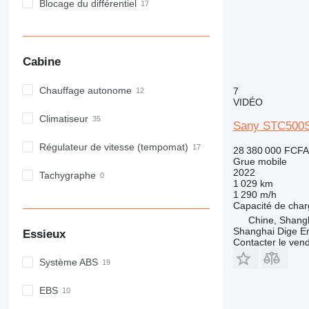
Blocage du différentiel
Cabine
Chauffage autonome
7
VIDÉO
Climatiseur
Sany STC500
Régulateur de vitesse (tempomat)
28 380 000 FCFA
Grue mobile
2022
Tachygraphe
1 029 km
1 290 m/h
Capacité de cha
Chine, Shang
Shanghai Dige En
Essieux
Contacter le ven
Système ABS
EBS