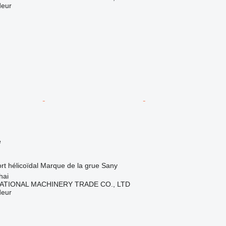
deur
e
rt hélicoïdal
Marque de la grue
Sany
hai
ATIONAL MACHINERY TRADE CO., LTD
deur