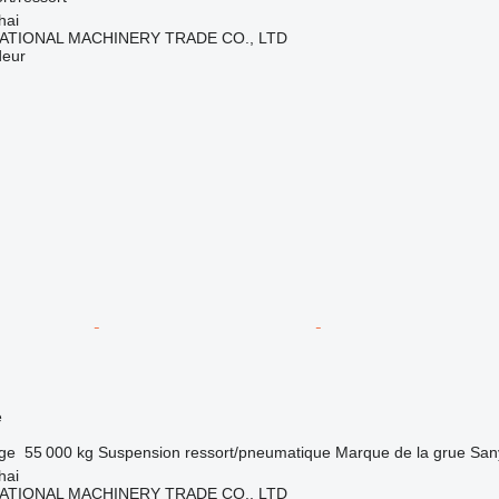
hai
ATIONAL MACHINERY TRADE CO., LTD
deur
e
rge
55 000 kg
Suspension
ressort/pneumatique
Marque de la grue
San
hai
ATIONAL MACHINERY TRADE CO., LTD