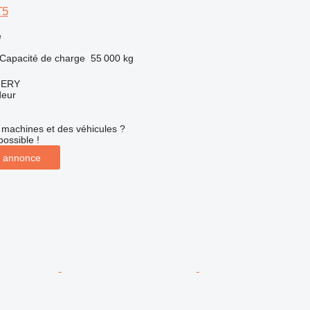
T5
e
Capacité de charge
55 000 kg
NERY
deur
machines et des véhicules ?
possible !
 annonce