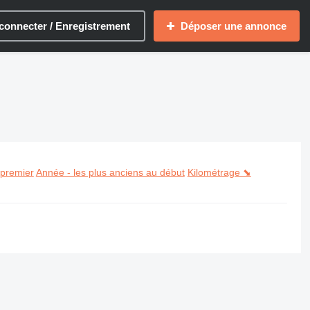
connecter / Enregistrement
Déposer une annonce
 premier
Année - les plus anciens au début
Kilométrage ⬊