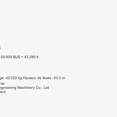
S
50 000 $US
≈ 43 280 €
rge
42 010 kg
Hauteur de levée
43,5 m
hai
gineering Machinery Co., Ltd
deur