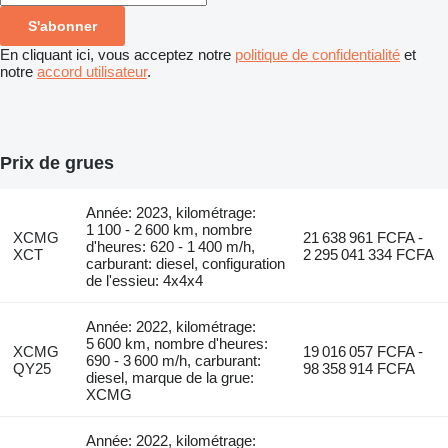
S'abonner
En cliquant ici, vous acceptez notre
politique de confidentialité
et
notre
accord utilisateur
.
Prix de grues
Année: 2023, kilométrage:
1 100 - 2 600 km, nombre
XCMG
21 638 961 FCFA -
d'heures: 620 - 1 400 m/h,
XCT
2 295 041 334 FCFA
carburant: diesel, configuration
de l'essieu: 4x4x4
Année: 2022, kilométrage:
5 600 km, nombre d'heures:
XCMG
19 016 057 FCFA -
690 - 3 600 m/h, carburant:
QY25
98 358 914 FCFA
diesel, marque de la grue:
XCMG
Année: 2022, kilométrage: