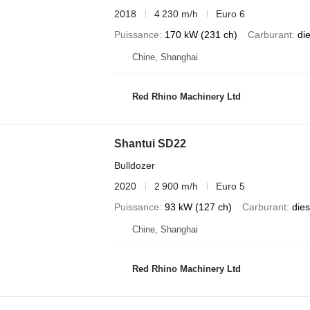
2018
4 230 m/h
Euro 6
Puissance
170 kW (231 ch)
Carburant
di
Chine, Shanghai
Red Rhino Machinery Ltd
Shantui SD22
Bulldozer
2020
2 900 m/h
Euro 5
Puissance
93 kW (127 ch)
Carburant
dies
Chine, Shanghai
Red Rhino Machinery Ltd