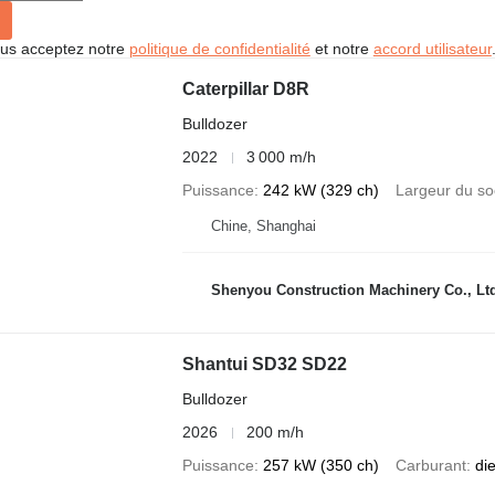
vous acceptez notre
politique de confidentialité
et notre
accord utilisateur
Caterpillar D8R
Bulldozer
2022
3 000 m/h
Puissance
242 kW (329 ch)
Largeur du so
Chine, Shanghai
Shenyou Construction Machinery Co., Lt
Shantui SD32 SD22
Bulldozer
2026
200 m/h
Puissance
257 kW (350 ch)
Carburant
di