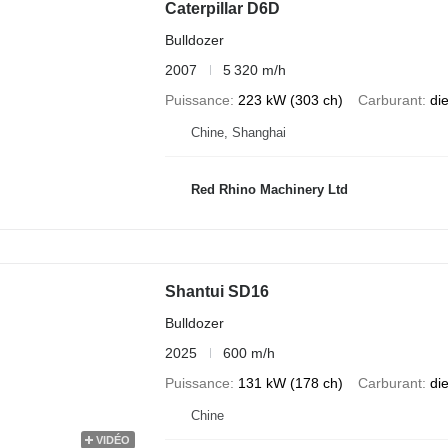
Caterpillar D6D
Bulldozer
2007
5 320 m/h
Puissance
223 kW (303 ch)
Carburant
di
Chine, Shanghai
Red Rhino Machinery Ltd
Shantui SD16
Bulldozer
2025
600 m/h
Puissance
131 kW (178 ch)
Carburant
di
Chine
VIDÉO