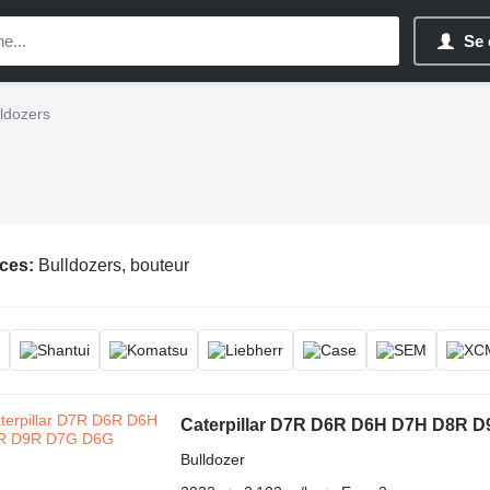
Se 
ldozers
ces:
Bulldozers, bouteur
Caterpillar D7R D6R D6H D7H D8R 
Bulldozer