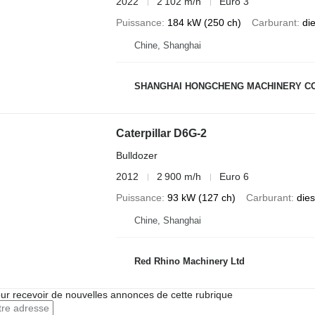
2022
2 102 m/h
Euro 3
Puissance
184 kW (250 ch)
Carburant
di
Chine, Shanghai
SHANGHAI HONGCHENG MACHINERY CO
Caterpillar D6G-2
Bulldozer
2012
2 900 m/h
Euro 6
Puissance
93 kW (127 ch)
Carburant
dies
Chine, Shanghai
Red Rhino Machinery Ltd
r recevoir de nouvelles annonces de cette rubrique