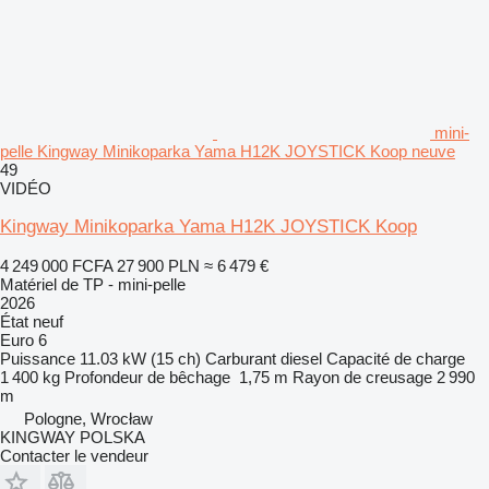
mini-
pelle Kingway Minikoparka Yama H12K JOYSTICK Koop neuve
49
VIDÉO
Kingway Minikoparka Yama H12K JOYSTICK Koop
4 249 000 FCFA
27 900 PLN
≈ 6 479 €
Matériel de TP - mini-pelle
2026
État
neuf
Euro 6
Puissance
11.03 kW (15 ch)
Carburant
diesel
Capacité de charge
1 400 kg
Profondeur de bêchage
1,75 m
Rayon de creusage
2 990
m
Pologne, Wrocław
KINGWAY POLSKA
Contacter le vendeur