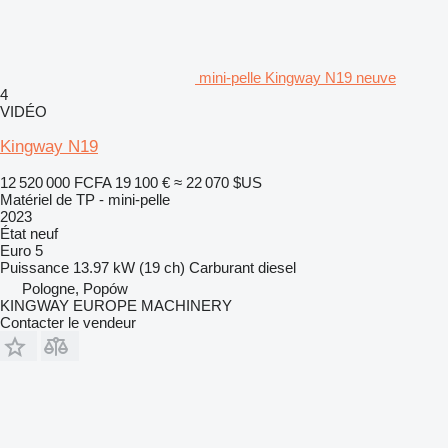
mini-pelle Kingway N19 neuve
4
VIDÉO
Kingway N19
12 520 000 FCFA
19 100 €
≈ 22 070 $US
Matériel de TP - mini-pelle
2023
État
neuf
Euro 5
Puissance
13.97 kW (19 ch)
Carburant
diesel
Pologne, Popów
KINGWAY EUROPE MACHINERY
Contacter le vendeur