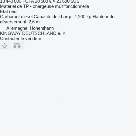
13 440 000 FCFA
20 500 €
≈ 23 690 $US
Matériel de TP - chargeuse multifonctionnelle
État
neuf
Carburant
diesel
Capacité de charge
1 200 kg
Hauteur de
déversement
2,6 m
Allemagne, Hohenthann
KINGWAY DEUTSCHLAND e. K
Contacter le vendeur