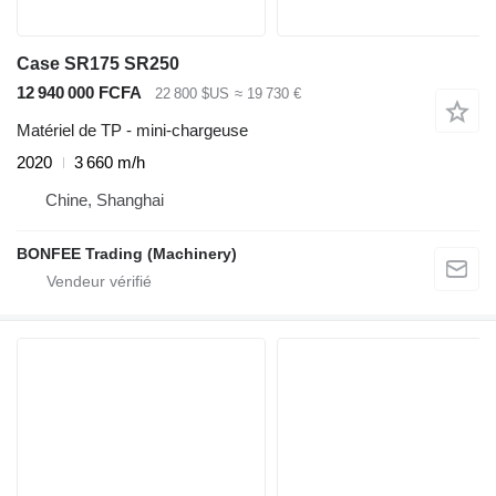
Case SR175 SR250
12 940 000 FCFA
22 800 $US
≈ 19 730 €
Matériel de TP - mini-chargeuse
2020
3 660 m/h
Chine, Shanghai
BONFEE Trading (Machinery)