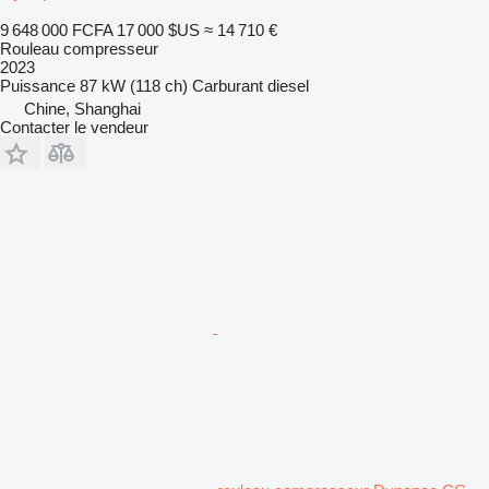
9 648 000 FCFA
17 000 $US
≈ 14 710 €
Rouleau compresseur
2023
Puissance
87 kW (118 ch)
Carburant
diesel
Chine, Shanghai
Contacter le vendeur