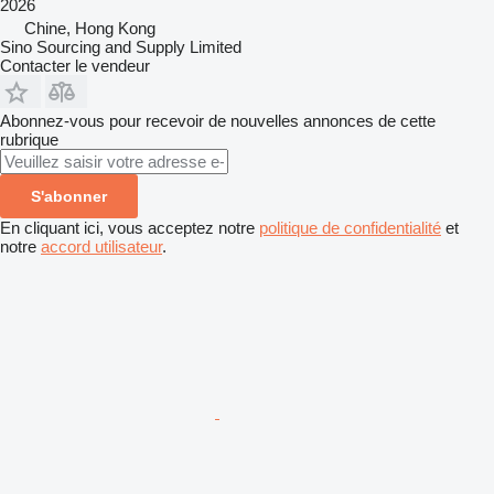
2026
Chine, Hong Kong
Sino Sourcing and Supply Limited
Contacter le vendeur
Abonnez-vous pour recevoir de nouvelles annonces de cette
rubrique
S'abonner
En cliquant ici, vous acceptez notre
politique de confidentialité
et
notre
accord utilisateur
.