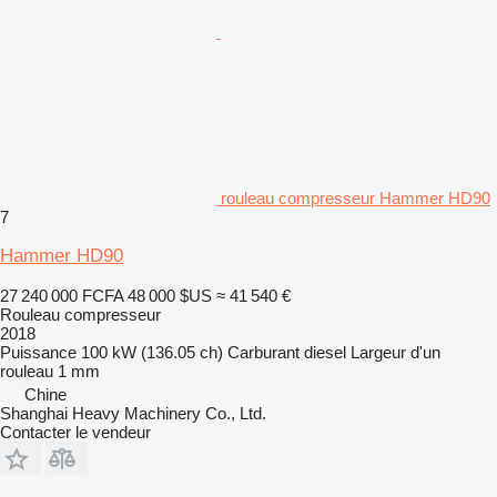
rouleau compresseur Hammer HD90
7
Hammer HD90
27 240 000 FCFA
48 000 $US
≈ 41 540 €
Rouleau compresseur
2018
Puissance
100 kW (136.05 ch)
Carburant
diesel
Largeur d'un
rouleau
1 mm
Chine
Shanghai Heavy Machinery Co., Ltd.
Contacter le vendeur