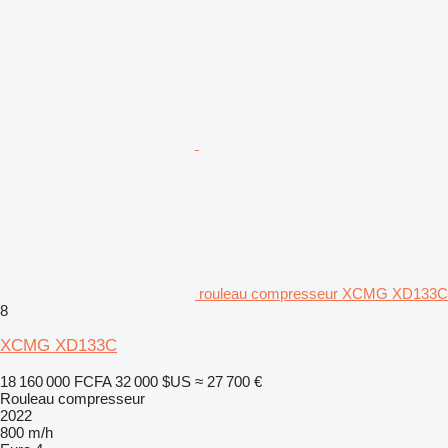
rouleau compresseur XCMG XD133C
8
XCMG XD133C
18 160 000 FCFA
32 000 $US
≈ 27 700 €
Rouleau compresseur
2022
800 m/h