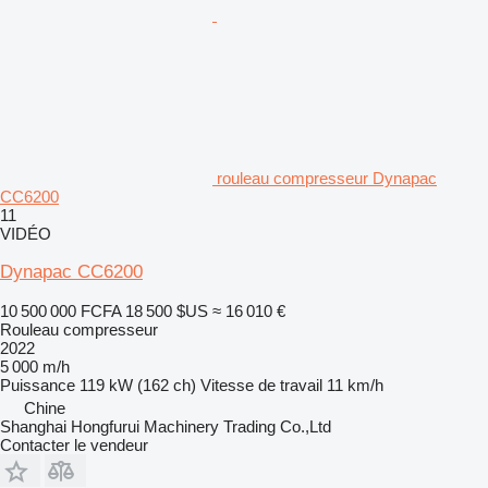
rouleau compresseur Dynapac
CC6200
11
VIDÉO
Dynapac CC6200
10 500 000 FCFA
18 500 $US
≈ 16 010 €
Rouleau compresseur
2022
5 000 m/h
Puissance
119 kW (162 ch)
Vitesse de travail
11 km/h
Chine
Shanghai Hongfurui Machinery Trading Co.,Ltd
Contacter le vendeur