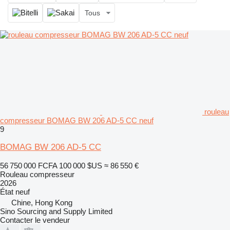
Tous
rouleau
compresseur BOMAG BW 206 AD-5 CC neuf
9
BOMAG BW 206 AD-5 CC
56 750 000 FCFA
100 000 $US
≈ 86 550 €
Rouleau compresseur
2026
État
neuf
Chine, Hong Kong
Sino Sourcing and Supply Limited
Contacter le vendeur