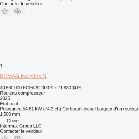
Contacter le vendeur
1
BOMAG bw141ad-5
40 660 000 FCFA
62 000 €
≈ 71 630 $US
Rouleau compresseur
2025
État
neuf
Puissance
54.61 kW (74.3 ch)
Carburant
diesel
Largeur d'un rouleau
1 500 mm
Chine
Intermak Group LLC
Contacter le vendeur