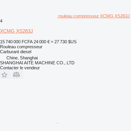
rouleau compresseur XCMG XS263J
4
XCMG XS263J
15 740 000 FCFA
24 000 €
≈ 27 730 $US
Rouleau compresseur
Carburant
diesel
Chine, Shanghai
SHANGHAI AITE MACHINE CO., LTD
Contacter le vendeur