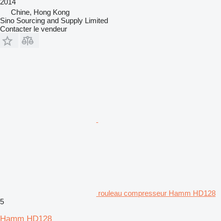
2014
Chine, Hong Kong
Sino Sourcing and Supply Limited
Contacter le vendeur
rouleau compresseur Hamm HD128
5
Hamm HD128