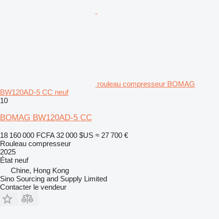
rouleau compresseur BOMAG
BW120AD-5 CC neuf
10
BOMAG BW120AD-5 CC
18 160 000 FCFA
32 000 $US
≈ 27 700 €
Rouleau compresseur
2025
État
neuf
Chine, Hong Kong
Sino Sourcing and Supply Limited
Contacter le vendeur