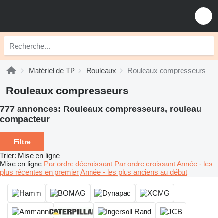
Matériel de TP
Rouleaux
Rouleaux compresseurs
Rouleaux compresseurs
777 annonces:
Rouleaux compresseurs, rouleau
compacteur
Filtre
Trier
:
Mise en ligne
Mise en ligne
Par ordre décroissant
Par ordre croissant
Année - les
plus récentes en premier
Année - les plus anciens au début