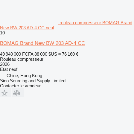
rouleau compresseur BOMAG Brand
New BW 203 AD-4 CC neuf
10
BOMAG Brand New BW 203 AD-4 CC
49 940 000 FCFA
88 000 $US
≈ 76 160 €
Rouleau compresseur
2026
État
neuf
Chine, Hong Kong
Sino Sourcing and Supply Limited
Contacter le vendeur