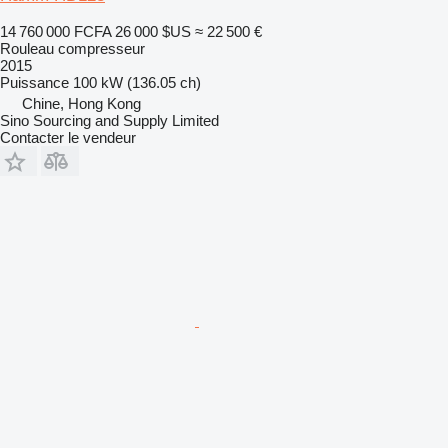
14 760 000 FCFA
26 000 $US
≈ 22 500 €
Rouleau compresseur
2015
Puissance
100 kW (136.05 ch)
Chine, Hong Kong
Sino Sourcing and Supply Limited
Contacter le vendeur