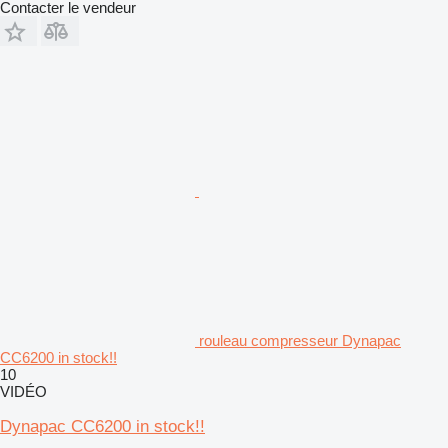
Contacter le vendeur
rouleau compresseur Dynapac
CC6200 in stock!!
10
VIDÉO
Dynapac CC6200 in stock!!