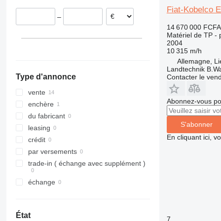
Italie
312
427
3246
SD
XR
Fiat-Kobelco E
–
République tchèque
313
435S
3369
XS
14 670 000 FCFA
Serbie
314
436
3394
XZ
Matériel de TP - p
2004
Pays-Bas
315
437
4069
ZL
10 315 m/h
Danemark
316
456
4394
Allemagne, L
tout afficher
317
457
E-series
Landtechnik B.W
Type d'annonce
Contacter le ven
318
8008
Liftlux
319
8018
Pecolift
vente
Abonnez-vous pou
320
8025
R-series
enchère
321
8026
Toucan
du fabricant
S'abonner
322
8030
leasing
En cliquant ici, 
323
8035
crédit
324
CT
par versements
325
JS
trade-in ( échange avec supplément )
326
JZ
échange
329
NXT
330
S-Series
336
TM
État
7