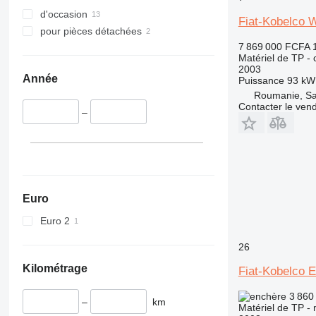
340
VMT
d'occasion
345
Vibromax
Fiat-Kobelco 
pour pièces détachées
349
7 869 000 FCFA
350
Matériel de TP -
365
2003
Année
Puissance
93 kW
374
Roumanie, Sa
390
Contacter le ven
–
395
416
420
424
426
Euro
428
Euro 2
430
432
26
434
Kilométrage
Fiat-Kobelco 
444
589
3 860
–
km
826
Matériel de TP - 