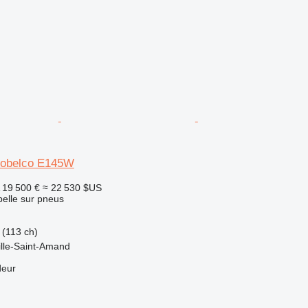
Kobelco E145W
19 500 €
≈ 22 530 $US
pelle sur pneus
(113 ch)
ille-Saint-Amand
deur