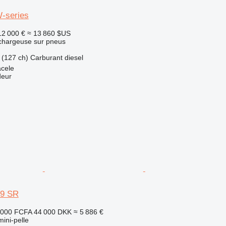
W-series
12 000 €
≈ 13 860 $US
 chargeuse sur pneus
 (127 ch)
Carburant
diesel
cele
deur
E9 SR
 000 FCFA
44 000 DKK
≈ 5 886 €
mini-pelle