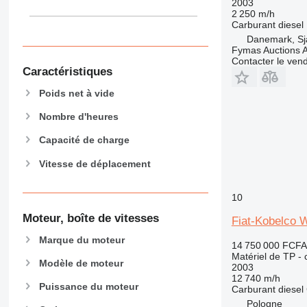
2003
906
2 250 m/h
907
Carburant
diesel
Danemark, Sj
908
Fymas Auctions A
910
Contacter le ven
Caractéristiques
914
918
Poids net à vide
924
Nombre d'heures
926
928
Capacité de charge
930
Vitesse de déplacement
938
950
10
953
Moteur, boîte de vitesses
Fiat-Kobelco 
955
962
Marque du moteur
14 750 000 FCFA
963
Matériel de TP -
Modèle de moteur
2003
966
12 740 m/h
972
Puissance du moteur
Carburant
diesel
973
Pologne