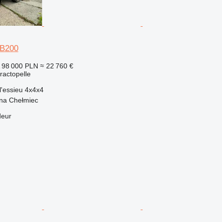
FB200
98 000 PLN
≈ 22 760 €
tractopelle
l'essieu
4x4x4
na Chełmiec
deur