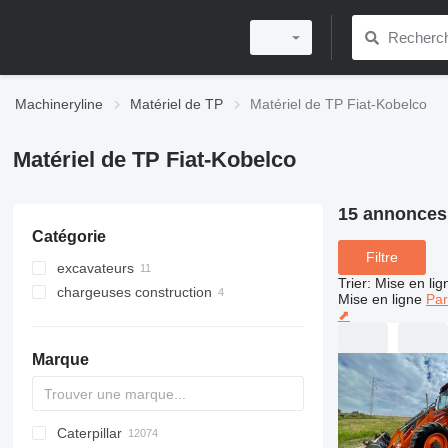
Machineryline
Matériel de TP
Matériel de TP Fiat-Kobelco
Matériel de TP Fiat-Kobelco
15 annonces
Catégorie
Filtre
excavateurs
Trier
:
Mise en lig
chargeuses construction
pelles sur chenilles
Mise en ligne
Par
⬈
pelles sur pneus
chargeuses sur pneus
tractopelles
Marque
mini-pelles
Caterpillar
Titan
AL
SP
AX
X-Series
AFW
HD
FlexiROC
1304
400 - series
BC
BG
BB
553
GSH
Leonardo
AHK
K-series
CK
3.5
B-series
450