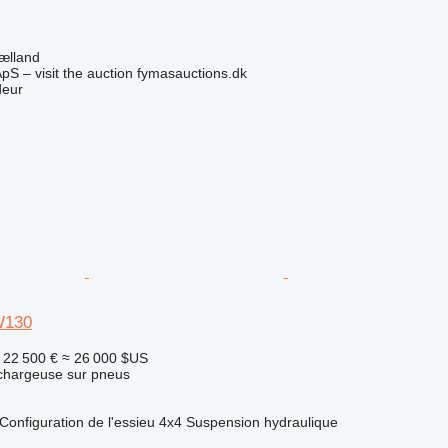
ælland
pS – visit the auction fymasauctions.dk
deur
W130
22 500 €
≈ 26 000 $US
 chargeuse sur pneus
Configuration de l'essieu
4x4
Suspension
hydraulique