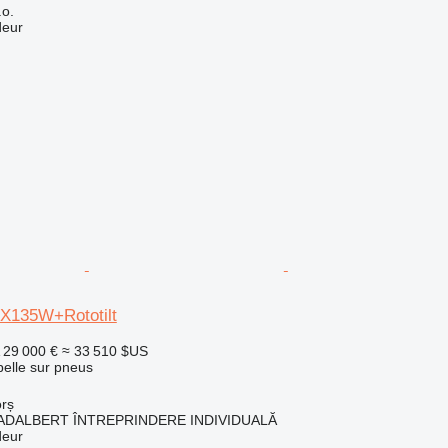
.o.
deur
EX135W+Rototilt
29 000 €
≈ 33 510 $US
pelle sur pneus
rș
ADALBERT ÎNTREPRINDERE INDIVIDUALĂ
deur