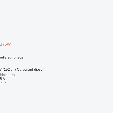
 E175W
e
pelle sur pneus
W (152 ch)
Carburant
diesel
ddelbeers
B.V.
deur