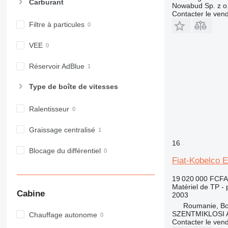
Carburant
Nowabud Sp. z o
980
Contacter le ven
982
Filtre à particules
988
990
VEE
992
Réservoir AdBlue
AP
C-series
Type de boîte de vitesses
CB
CS
Ralentisseur
D series
Graissage centralisé
E-series
16
F-series
Blocage du différentiel
GC
Fiat-Kobelco 
IT
19 020 000 FCFA
M-series
Matériel de TP - 
MH
Cabine
2003
NR
Roumanie, Bo
SZENTMIKLOSI 
Chauffage autonome
PM
Contacter le ven