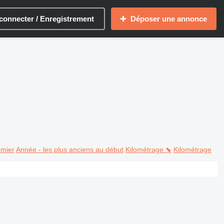
connecter / Enregistrement
Déposer une annonce
emier
Année - les plus anciens au début
Kilométrage ⬊
Kilométrage