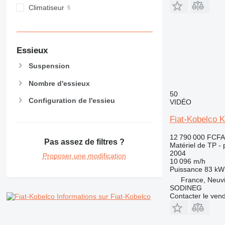
RM
Climatiseur
V-series
Essieux
Suspension
Nombre d'essieux
50
Configuration de l'essieu
VIDÉO
Fiat-Kobelco 
12 790 000 FCFA
Pas assez de filtres ?
Matériel de TP - 
2004
Proposer une modification
10 096 m/h
Puissance
83 kW 
France, Neuv
SODINEG
Contacter le ven
Informations sur Fiat-Kobelco