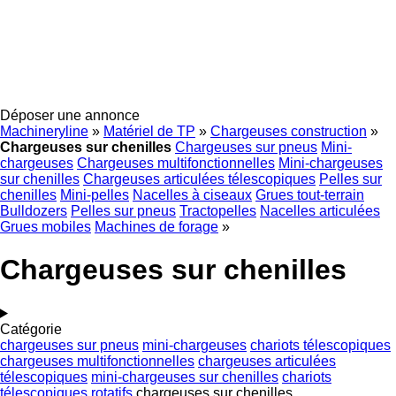
Déposer une annonce
Machineryline
»
Matériel de TP
»
Chargeuses construction
»
Chargeuses sur chenilles
Chargeuses sur pneus
Mini-
chargeuses
Chargeuses multifonctionnelles
Mini-chargeuses
sur chenilles
Chargeuses articulées télescopiques
Pelles sur
chenilles
Mini-pelles
Nacelles à ciseaux
Grues tout-terrain
Bulldozers
Pelles sur pneus
Tractopelles
Nacelles articulées
Grues mobiles
Machines de forage
»
Chargeuses sur chenilles
Catégorie
chargeuses sur pneus
mini-chargeuses
chariots télescopiques
chargeuses multifonctionnelles
chargeuses articulées
télescopiques
mini-chargeuses sur chenilles
chariots
télescopiques rotatifs
chargeuses sur chenilles