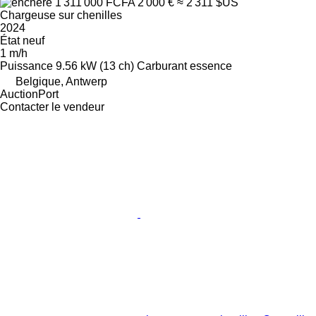
1 311 000 FCFA
2 000 €
≈ 2 311 $US
Chargeuse sur chenilles
2024
État
neuf
1 m/h
Puissance
9.56 kW (13 ch)
Carburant
essence
Belgique, Antwerp
AuctionPort
Contacter le vendeur