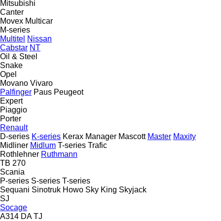
Mitsubishi
Canter
Movex
Multicar
M-series
Multitel
Nissan
Cabstar
NT
Oil & Steel
Snake
Opel
Movano
Vivaro
Palfinger
Paus
Peugeot
Expert
Piaggio
Porter
Renault
D-series
K-series
Kerax
Manager
Mascott
Master
Maxity
Midliner
Midlum
T-series
Trafic
Rothlehner
Ruthmann
TB 270
Scania
P-series
S-series
T-series
Sequani
Sinotruk Howo
Sky King
Skyjack
SJ
Socage
A314
DA
TJ