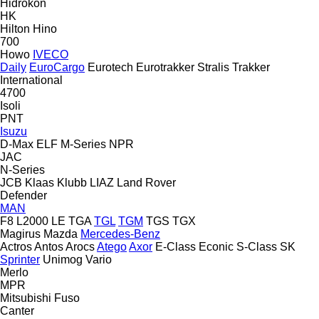
Hidrokon
HK
Hilton
Hino
700
Howo
IVECO
Daily
EuroCargo
Eurotech
Eurotrakker
Stralis
Trakker
International
4700
Isoli
PNT
Isuzu
D-Max
ELF
M-Series
NPR
JAC
N-Series
JCB
Klaas
Klubb
LIAZ
Land Rover
Defender
MAN
F8
L2000
LE
TGA
TGL
TGM
TGS
TGX
Magirus
Mazda
Mercedes-Benz
Actros
Antos
Arocs
Atego
Axor
E-Class
Econic
S-Class
SK
Sprinter
Unimog
Vario
Merlo
MPR
Mitsubishi Fuso
Canter