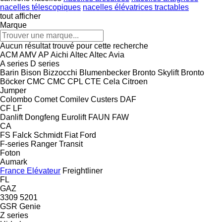
nacelles télescopiques
nacelles élévatrices tractables
tout afficher
Marque
Aucun résultat trouvé pour cette recherche
ACM
AMV
AP
Aichi
Altec
Altec
Avia
A series
D series
Barin
Bison
Bizzocchi
Blumenbecker
Bronto Skylift
Bronto
Böcker
CMC
CMC
CPL
CTE
Cela
Citroen
Jumper
Colombo
Comet
Comilev
Custers
DAF
CF
LF
Danlift
Dongfeng
Eurolift
FAUN
FAW
CA
FS
Falck Schmidt
Fiat
Ford
F-series
Ranger
Transit
Foton
Aumark
France Elévateur
Freightliner
FL
GAZ
3309
5201
GSR
Genie
Z series