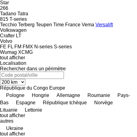
Star
266
Tadano
Tatra
815
T-series
Tecchio
Terberg
Teupen
Time France
Vema
Versalift
Volkswagen
Crafter
LT
Volvo
FE
FL
FM
FMX
N-series
S-series
Wumag
XCMG
tout afficher
Localisation
Rechercher dans un périmètre
République du Congo
Europe
Pologne
Hongrie
Allemagne
Roumanie
Pays-
Bas
Espagne
République tchèque
Norvège
Lituanie
Lettonie
tout afficher
autres
Ukraine
tout afficher