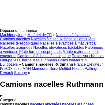
Déposer une annonce
Machineryline
»
Matériel de TP
»
Nacelles élévatrices
»
Camions nacelles
Nacelles à ciseaux
Nacelles articulées
Nacelles télescopiques
Nacelles élévatrices à mât vertical
Nacelles araignées
Nacelles élévatrices tractables
Palonniers
à ventouse
Plate-formes suspendues
Monte-matériaux pour
couvreurs
Camions à échelle télescopique
Pelles sur chenilles
Mini-pelles
Chargeuses sur pneus
Grues tout-terrain
Bulldozers
»
Camions nacelles Ruthmann
France Elévateur
IVECO
Isuzu
MAN
Mercedes-Benz
Multitel
Nissan
Palfinger
Renault
Socage
»
Camions nacelles Ruthmann
Catégorie
camions nacelles
nacelles articulées
nacelles araignées