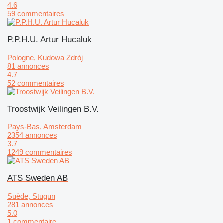
4.6
59 commentaires
P.P.H.U. Artur Hucaluk
Pologne, Kudowa Zdrój
81 annonces
4.7
52 commentaires
Troostwijk Veilingen B.V.
Pays-Bas, Amsterdam
2354 annonces
3.7
1249 commentaires
ATS Sweden AB
Suède, Stugun
281 annonces
5.0
1 commentaire