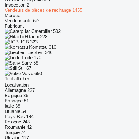
Inspection
2
Vendeurs de pièces de rechange
1455
Marque
Vendeur autorisé
Fabricant
Caterpillar
502
Hitachi
228
JCB
323
Komatsu
310
Liebherr
346
Linde
170
Sany
58
Still
67
Volvo
650
Tout afficher
Localisation
Allemagne
227
Belgique
36
Espagne
51
Italie
39
Lituanie
54
Pays-Bas
194
Pologne
248
Roumanie
42
Turquie
74
Ukraine
117