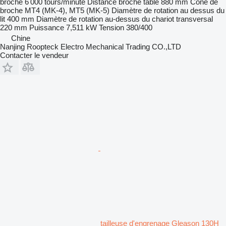
broche
6 000 tours/minute
Distance broche table
880 mm
Cône de
broche
MT4 (MK-4), MT5 (MK-5)
Diamètre de rotation au dessus du
lit
400 mm
Diamètre de rotation au-dessus du chariot transversal
220 mm
Puissance
7,511 kW
Tension
380/400
Chine
Nanjing Roopteck Electro Mechanical Trading CO.,LTD
Contacter le vendeur
tailleuse d'engrenage Gleason 130H