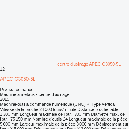
centre d'usinage APEC G3050-5L
12
APEC G3050-5L
Prix sur demande
Machine à métaux - centre d'usinage
2015
Machine-outil à commande numérique (CNC)
✓
Type
vertical
Vitesse de la broche
24 000 tours/minute
Distance broche table
1 300 mm
Longueur maximale de l'outil
300 mm
Diamètre max. de
l'outil
75 150 mm
Nombre d'outils
24
Longueur maximale de la pièce
5 000 mm
Largeur maximale de la pièce
3 000 mm
Déplacement sur
l'axe X
5 000 mm
Déplacement sur l'axe Y
3 000 mm
Déplacement