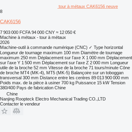
tour à métaux CAK6156 neuve
8
CAK6156
7 903 000 FCFA
94 000 CNY
≈ 12 050 €
Machine à métaux - tour à métaux
2026
Machine-outil à commande numérique (CNC)
✓
Type
horizontal
Longueur de tournage maximum
100 mm
Diamètre de tournage
maximum
250 mm
Déplacement sur l'axe X
1 000 mm
Déplacement
sur l'axe Y
1 500 mm
Déplacement sur l'axe Z
2 000 mm
Longueur
utile de la broche
52 mm
Vitesse de la broche
71 tours/minute
Cône
de broche
MT4 (MK-4), MT5 (MK-5)
Balançoire sur un toboggan
transversal
300 mm
Distance entre les centres
89 013 900 000 mm
Poids max. de la pièce à usiner
700 kg
Puissance
15 kW
Tension
380/400
Pays de fabrication
Chine
Chine
Nanjing Roopteck Electro Mechanical Trading CO.,LTD
Contacter le vendeur