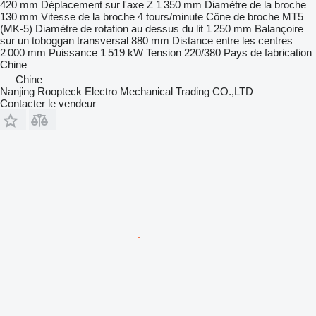
420 mm
Déplacement sur l'axe Z
1 350 mm
Diamètre de la broche
130 mm
Vitesse de la broche
4 tours/minute
Cône de broche
MT5
(MK-5)
Diamètre de rotation au dessus du lit
1 250 mm
Balançoire
sur un toboggan transversal
880 mm
Distance entre les centres
2 000 mm
Puissance
1 519 kW
Tension
220/380
Pays de fabrication
Chine
Chine
Nanjing Roopteck Electro Mechanical Trading CO.,LTD
Contacter le vendeur