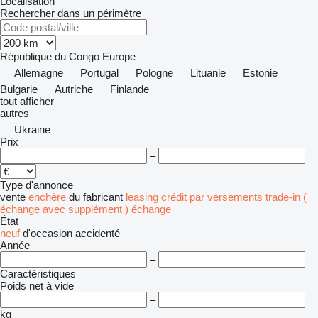
Localisation
Rechercher dans un périmètre
République du Congo
Europe
Allemagne
Portugal
Pologne
Lituanie
Estonie
Bulgarie
Autriche
Finlande
tout afficher
autres
Ukraine
Prix
–
Type d'annonce
vente
enchère
du fabricant
leasing
crédit
par versements
trade-in (
échange avec supplément )
échange
État
neuf
d'occasion
accidenté
Année
–
Caractéristiques
Poids net à vide
–
kg