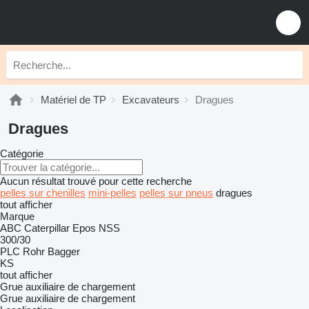
Matériel de TP
Excavateurs
Dragues
Dragues
Catégorie
Aucun résultat trouvé pour cette recherche
pelles sur chenilles
mini-pelles
pelles sur pneus
dragues
tout afficher
Marque
ABC
Caterpillar
Epos
NSS
300/30
PLC
Rohr Bagger
KS
tout afficher
Grue auxiliaire de chargement
Grue auxiliaire de chargement