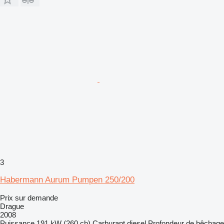
3
Habermann Aurum Pumpen 250/200
Prix sur demande
Drague
2008
Puissance
191 kW (260 ch)
Carburant
diesel
Profondeur de bêchage