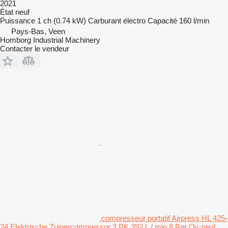
2021
État
neuf
Puissance
1 ch (0.74 kW)
Carburant
électro
Capacité
160 l/min
Pays-Bas, Veen
Homborg Industrial Machinery
Contacter le vendeur
compresseur portatif Airpress HL 425-
24 Elektrische Zuigercompressor 3 PK 392 L / min 8 Bar Ov neuf