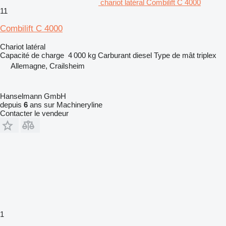
chariot latéral Combilift C 4000
11
Combilift C 4000
Chariot latéral
Capacité de charge
4 000 kg
Carburant
diesel
Type de mât
triplex
Allemagne, Crailsheim
Hanselmann GmbH
depuis
6
ans sur Machineryline
Contacter le vendeur
1