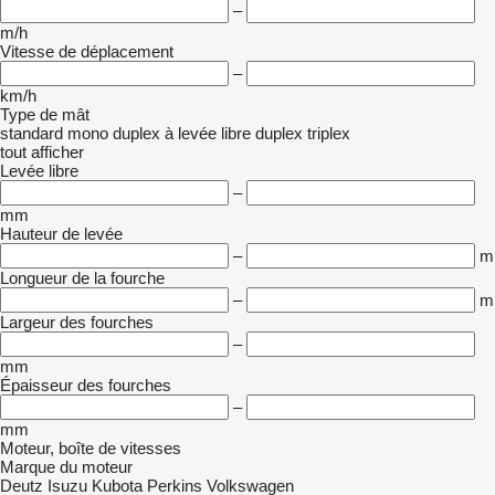
–
m/h
Vitesse de déplacement
–
km/h
Type de mât
standard
mono
duplex à levée libre
duplex
triplex
tout afficher
Levée libre
–
mm
Hauteur de levée
–
m
Longueur de la fourche
–
m
Largeur des fourches
–
mm
Épaisseur des fourches
–
mm
Moteur, boîte de vitesses
Marque du moteur
Deutz
Isuzu
Kubota
Perkins
Volkswagen