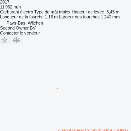
2017
11 962 m/h
Carburant
électro
Type de mât
triplex
Hauteur de levée
5,45 m
Longueur de la fourche
1,16 m
Largeur des fourches
1 240 mm
Pays-Bas, Wijchen
Second Owner BV
Contacter le vendeur
chariot latéral Combilift [DISCOUNT-