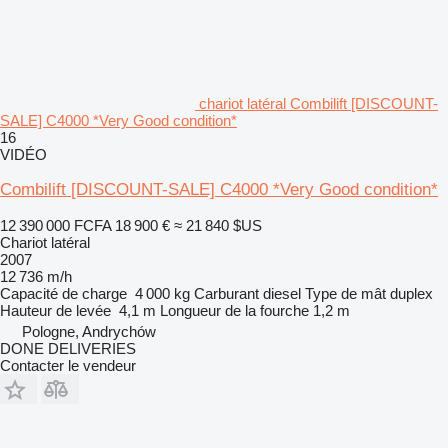
chariot latéral Combilift [DISCOUNT-
SALE] C4000 *Very Good condition*
16
VIDÉO
Combilift [DISCOUNT-SALE] C4000 *Very Good condition*
12 390 000 FCFA
18 900 €
≈ 21 840 $US
Chariot latéral
2007
12 736 m/h
Capacité de charge
4 000 kg
Carburant
diesel
Type de mât
duplex
Hauteur de levée
4,1 m
Longueur de la fourche
1,2 m
Pologne, Andrychów
DONE DELIVERIES
Contacter le vendeur