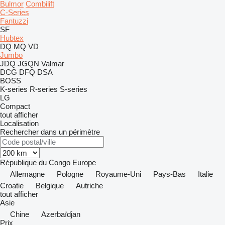
Bulmor
Combilift
C-Series
Fantuzzi
SF
Hubtex
DQ
MQ
VD
Jumbo
JDQ
JGQN
Valmar
DCG
DFQ
DSA
BOSS
K-series
R-series
S-series
LG
Compact
tout afficher
Localisation
Rechercher dans un périmètre
République du Congo
Europe
Allemagne
Pologne
Royaume-Uni
Pays-Bas
Italie
Croatie
Belgique
Autriche
tout afficher
Asie
Chine
Azerbaïdjan
Prix