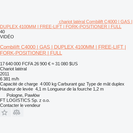
chariot latéral Combilift C4000 | GAS |
DUPLEX 4100MM | FREE-LIFT | FORK-POSITIONER | FULL
40
VIDÉO
Combilift C4000 | GAS | DUPLEX 4100MM | FREE-LIFT |
FORK-POSITIONER | FULL
17 640 000 FCFA
26 900 €
≈ 31 080 $US
Chariot latéral
2011
6 381 m/h
Capacité de charge
4 000 kg
Carburant
gaz
Type de mât
duplex
Hauteur de levée
4,1 m
Longueur de la fourche
1,2 m
Pologne, Pawłów
FT LOGISTICS Sp. z o.o.
Contacter le vendeur