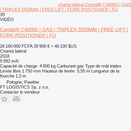
chariot latéral Combilift C4000S | GAS
| TRIPLEX 5550MM | FREE-LIFT | FORK-POSITIONER | FU
39
VIDÉO
Combilift C4000S | GAS | TRIPLEX 5550MM | FREE-LIFT |
FORK-POSITIONER | FU
26 160 000 FCFA
39 900 €
≈ 46 100 $US
Chariot latéral
2018
5 992 m/h
Capacité de charge
4 000 kg
Carburant
gaz
Type de mât
triplex
Levée libre
1 750 mm
Hauteur de levée
5,55 m
Longueur de la
fourche
1,2 m
Pologne, Pawłów
FT LOGISTICS Sp. z o.o.
Contacter le vendeur