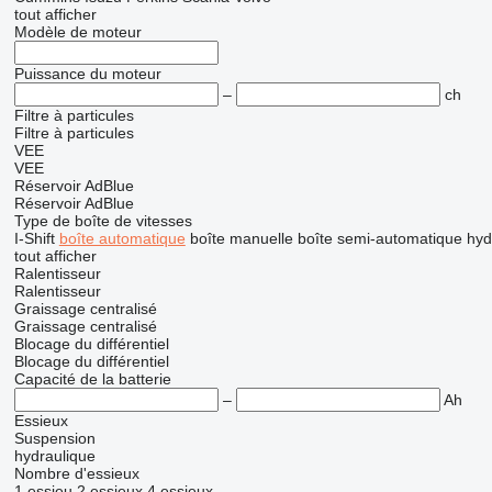
tout afficher
Modèle de moteur
Puissance du moteur
–
ch
Filtre à particules
Filtre à particules
VEE
VEE
Réservoir AdBlue
Réservoir AdBlue
Type de boîte de vitesses
I-Shift
boîte automatique
boîte manuelle
boîte semi-automatique
hyd
tout afficher
Ralentisseur
Ralentisseur
Graissage centralisé
Graissage centralisé
Blocage du différentiel
Blocage du différentiel
Capacité de la batterie
–
Ah
Essieux
Suspension
hydraulique
Nombre d'essieux
1 essieu
2 essieux
4 essieux