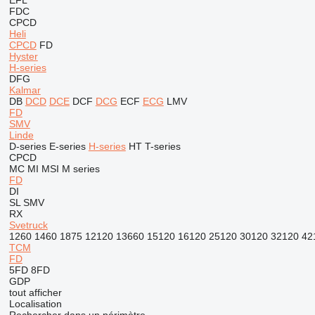
EFL
FDC
CPCD
Heli
CPCD
FD
Hyster
H-series
DFG
Kalmar
DB
DCD
DCE
DCF
DCG
ECF
ECG
LMV
FD
SMV
Linde
D-series
E-series
H-series
HT
T-series
CPCD
MC
MI
MSI
M series
FD
DI
SL
SMV
RX
Svetruck
1260
1460
1875
12120
13660
15120
16120
25120
30120
32120
42
TCM
FD
5FD
8FD
GDP
tout afficher
Localisation