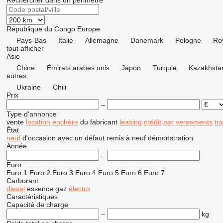
Rechercher dans un périmètre
République du Congo
Europe
Pays-Bas
Italie
Allemagne
Danemark
Pologne
Ro
tout afficher
Asie
Chine
Émirats arabes unis
Japon
Turquie
Kazakhsta
autres
Ukraine
Chili
Prix
–
Type d'annonce
vente
location
enchère
du fabricant
leasing
crédit
par versements
tr
État
neuf
d'occasion
avec un défaut
remis à neuf
démonstration
Année
–
Euro
Euro 1
Euro 2
Euro 3
Euro 4
Euro 5
Euro 6
Euro 7
Carburant
diesel
essence
gaz
électro
Caractéristiques
Capacité de charge
–
kg