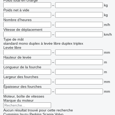
Poids total en charge
–
kg
Poids net à vide
–
kg
Nombre d'heures
–
m/h
Vitesse de déplacement
–
km/h
Type de mât
standard
mono
duplex à levée libre
duplex
triplex
Levée libre
–
mm
Hauteur de levée
–
m
Longueur de la fourche
–
m
Largeur des fourches
–
mm
Épaisseur des fourches
–
mm
Moteur, boîte de vitesses
Marque du moteur
Aucun résultat trouvé pour cette recherche
Cummins
Isuzu
Perkins
Scania
Volvo