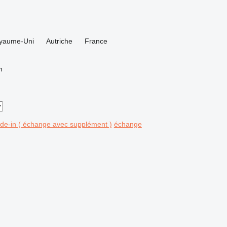
yaume-Uni
Autriche
France
n
ade-in ( échange avec supplément )
échange