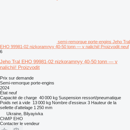
semi-remorque porte-engins Jeho Tral
EHO 99981-02 nizkoramnyy 40-50 tonn — v nalichii! Proizvodit neuf
6
Jeho Tral EHO 99981-02 nizkoramnyy 40-50 tonn — v
nalichii! Proizvodit
Prix sur demande
Semi-remorque porte-engins
2024
État
neuf
Capacité de charge
40 000 kg
Suspension
ressort/pneumatique
Poids net à vide
13 000 kg
Nombre d'essieux
3
Hauteur de la
sellette d'attelage
1 250 mm
Ukraine, Bilyayivka
ChMP EHO
Contacter le vendeur