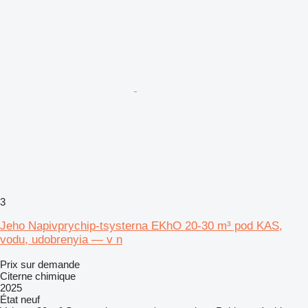
3
Jeho Napivprychip-tsysterna EKhO 20-30 m³ pod KAS,
vodu, udobrenyia — v n
Prix sur demande
Citerne chimique
2025
État
neuf