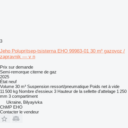
3
Jeho Polupritsep-tsisterna EHO 99983-01 30 m³ gazovoz /
zapravnik — v n
Prix sur demande
Semi-remorque citerne de gaz
2025
État
neuf
Volume
30 m³
Suspension
ressort/pneumatique
Poids net à vide
11 500 kg
Nombre d'essieux
3
Hauteur de la sellette d'attelage
1 250
mm
3 compartiment
Ukraine, Bilyayivka
ChMP EHO
Contacter le vendeur