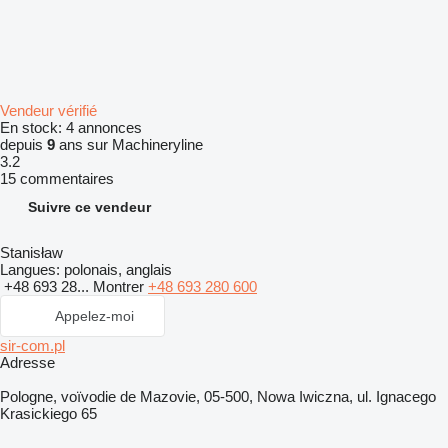
Vendeur vérifié
En stock:
4 annonces
depuis
9
ans sur Machineryline
3.2
15 commentaires
Suivre ce vendeur
Stanisław
Langues:
polonais, anglais
+48 693 28...
Montrer
+48 693 280 600
Appelez-moi
sir-com.pl
Adresse
Pologne, voïvodie de Mazovie, 05-500, Nowa Iwiczna, ul. Ignacego
Krasickiego 65