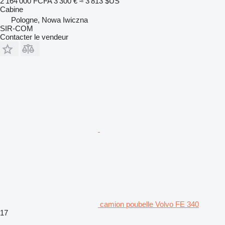
2 164 000 FCFA
3 300 €
≈ 3 813 $US
Cabine
Pologne, Nowa Iwiczna
SIR-COM
Contacter le vendeur
camion poubelle Volvo FE 340
17