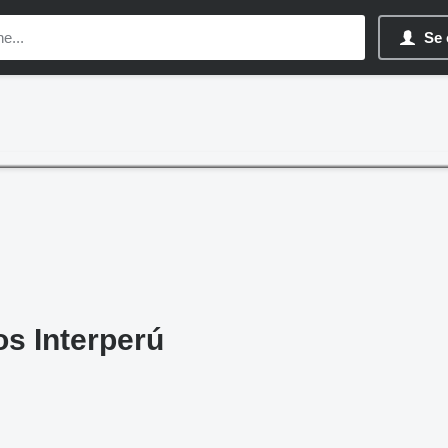
Se 
s Interperú