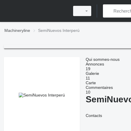
Machineryline
SemiNuevos Interperú
Qui sommes-nous
Annonces
19
Galerie
11
Carte
Commentaires
10
SemiNuevo
Contacts