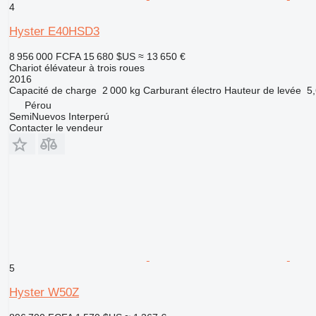
4
Hyster E40HSD3
8 956 000 FCFA
15 680 $US
≈ 13 650 €
Chariot élévateur à trois roues
2016
Capacité de charge
2 000 kg
Carburant
électro
Hauteur de levée
5
Pérou
SemiNuevos Interperú
Contacter le vendeur
5
Hyster W50Z