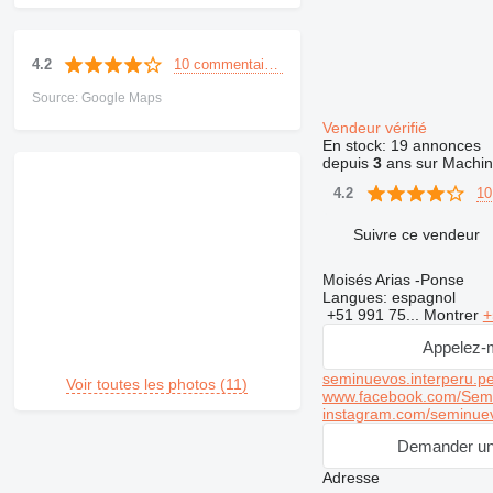
10 commentaires
4.2
Source: Google Maps
Vendeur vérifié
En stock:
19 annonces
depuis
3
ans sur Machin
10
4.2
Suivre ce vendeur
Moisés Arias -Ponse
Langues:
espagnol
+51 991 75...
Montrer
+
Appelez-
seminuevos.interperu.pe
Voir toutes les photos (11)
www.facebook.com/Semi
instagram.com/seminuev
Demander un
Adresse