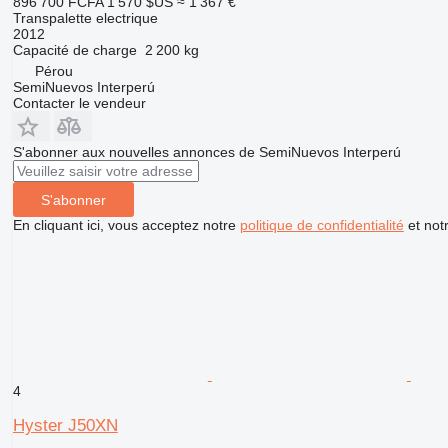
896 700 FCFA
1 570 $US
≈ 1 367 €
Transpalette electrique
2012
Capacité de charge
2 200 kg
Pérou
SemiNuevos Interperú
Contacter le vendeur
S'abonner aux nouvelles annonces de SemiNuevos Interperú
S'abonner
En cliquant ici, vous acceptez notre
politique de confidentialité
et not
4
Hyster J50XN