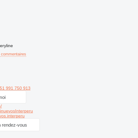
eryline
 commentaires
51 991 750 913
moi
/
nuevosInterperu
os.interperu
 rendez-vous