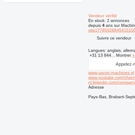
Vendeur vérifié
En stock:
2 annonces
depuis
4
ans sur Machin
site177859288454151004
Suivre ce vendeur
Langues:
anglais, allem
+31 13 844...
Montrer
+
Appelez-
www.sacon-machines.nl
www.youtube.com/cha
nl.linkedin.com/compan
Adresse
Pays-Bas, Brabant-Septe