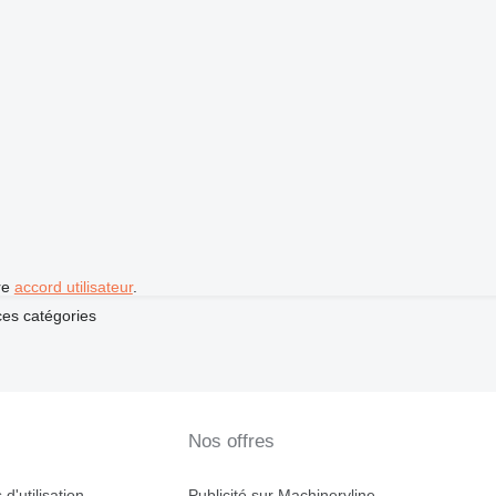
re
accord utilisateur
.
es catégories
Nos offres
d'utilisation
Publicité sur Machineryline