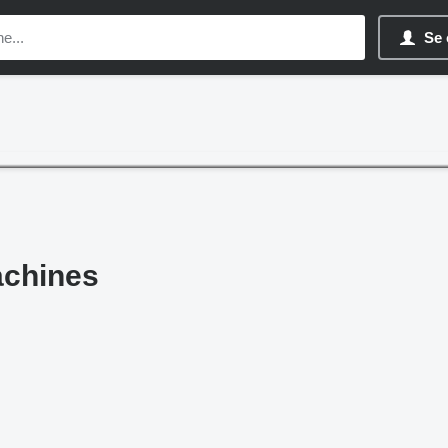
Se 
chines