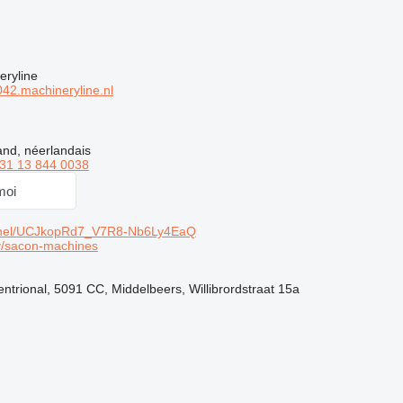
eryline
2.machineryline.nl
and, néerlandais
31 13 844 0038
moi
nnel/UCJkopRd7_V7R8-Nb6Ly4EaQ
y/sacon-machines
ntrional, 5091 CC, Middelbeers, Willibrordstraat 15a