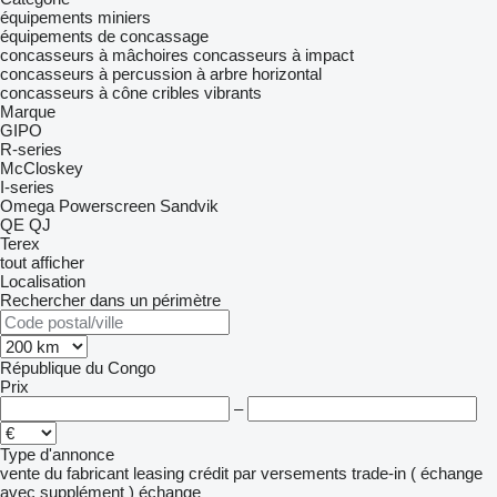
équipements miniers
équipements de concassage
concasseurs à mâchoires
concasseurs à impact
concasseurs à percussion à arbre horizontal
concasseurs à cône
cribles vibrants
Marque
GIPO
R-series
McCloskey
I-series
Omega
Powerscreen
Sandvik
QE
QJ
Terex
tout afficher
Localisation
Rechercher dans un périmètre
République du Congo
Prix
–
Type d'annonce
vente
du fabricant
leasing
crédit
par versements
trade-in ( échange
avec supplément )
échange