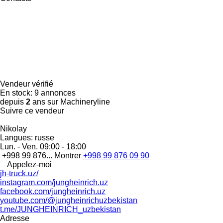
Vendeur vérifié
En stock:
9 annonces
depuis
2
ans sur Machineryline
Suivre ce vendeur
Nikolay
Langues:
russe
Lun. - Ven.
09:00 - 18:00
+998 99 876...
Montrer
+998 99 876 09 90
Appelez-moi
jh-truck.uz/
instagram.com/jungheinrich.uz
facebook.com/jungheinrich.uz
youtube.com/@jungheinrichuzbekistan
t.me/JUNGHEINRICH_uzbekistan
Adresse