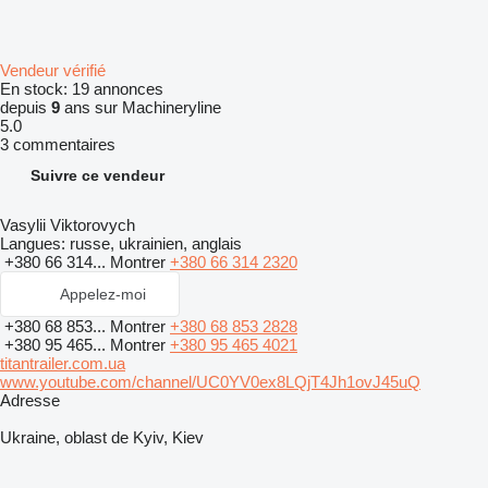
Vendeur vérifié
En stock:
19 annonces
depuis
9
ans sur Machineryline
5.0
3 commentaires
Suivre ce vendeur
Vasylii Viktorovych
Langues:
russe, ukrainien, anglais
+380 66 314...
Montrer
+380 66 314 2320
Appelez-moi
+380 68 853...
Montrer
+380 68 853 2828
+380 95 465...
Montrer
+380 95 465 4021
titantrailer.com.ua
www.youtube.com/channel/UC0YV0ex8LQjT4Jh1ovJ45uQ
Adresse
Ukraine, oblast de Kyiv, Kiev