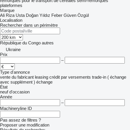
remorques pour le transport de céréales
semi-remorques
plateformes
Marque
Ali Riza Usta
Doğan Yıldız
Feber
Güven
Özgül
Localisation
Rechercher dans un périmètre
République du Congo
autres
Ukraine
Prix
–
Type d'annonce
vente
du fabricant
leasing
crédit
par versements
trade-in ( échange
avec supplément )
échange
État
neuf
d'occasion
Année
–
Machineryline ID
Pas assez de filtres ?
Proposer une modification
Résultats de recherche: