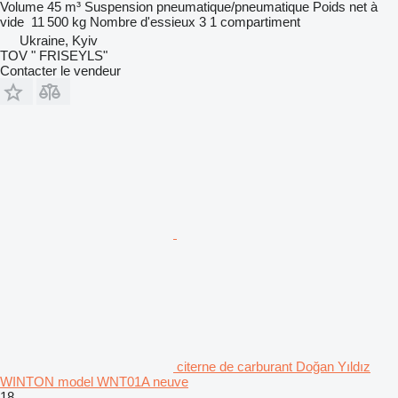
Volume
45 m³
Suspension
pneumatique/pneumatique
Poids net à
vide
11 500 kg
Nombre d'essieux
3
1 compartiment
Ukraine, Kyiv
TOV " FRISEYLS"
Contacter le vendeur
citerne de carburant Doğan Yıldız
WINTON model WNT01A neuve
18