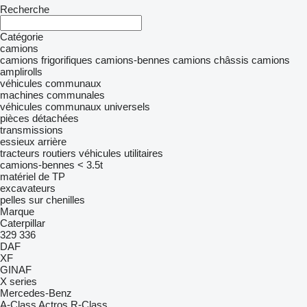
Recherche
Catégorie
camions
camions frigorifiques
camions-bennes
camions châssis
camions
amplirolls
véhicules communaux
machines communales
véhicules communaux universels
pièces détachées
transmissions
essieux arrière
tracteurs routiers
véhicules utilitaires
camions-bennes < 3.5t
matériel de TP
excavateurs
pelles sur chenilles
Marque
Caterpillar
329
336
DAF
XF
GINAF
X series
Mercedes-Benz
A-Class
Actros
R-Class