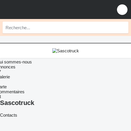
ui sommes-nous
nnonces
7
alerie
arte
ommentaires
3
Sascotruck
Contacts