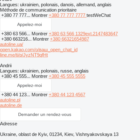
Langues:
ukrainien, polonais, danois, allemand, anglais
Méthode de communication prioritaire
+380 77 777...
Montrer
+380 77 777 7777
testWeChat
Appelez-moi
+380 63 566...
Montrer
+380 63 566 1329ext.2147483647
+380 663216...
Montrer
+380 66321654987
autoline.ua/
open.kakao.com/o/ваш_open_chat_id
line.me/ti/p/JyzNT9qfHt
Andrii
Langues:
ukrainien, polonais, russe, anglais
+380 45 555...
Montrer
+380 45 555 5555
Appelez-moi
+380 44 123...
Montrer
+380 44 123 4567
autoline.pl
autoline.de
Demander un rendez-vous
Adresse
Ukraine, oblast de Kyiv, 01234, Kiev, Vishnyakovskaya 13