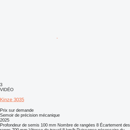
3
VIDÉO
Kinze 3035
Prix sur demande
Semoir de précision mécanique
2025
Profondeur de semis
100 mm
Nombre de rangées
8
Écartement des
rangs
700 mm
Vitesse de travail
8 km/h
Puissance nécessaire du