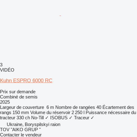
3
VIDÉO
Kuhn ESPRO 6000 RC
Prix sur demande
Combiné de semis
2025
Largeur de couverture
6 m
Nombre de rangées
40
Écartement des
rangs
150 mm
Volume du réservoir
2 250 l
Puissance nécessaire du
tracteur
330 ch
No-Till
✓
ISOBUS
✓
Traceur
✓
Ukraine, Boryspilskyi raion
TOV "AIKO GRUP "
Contacter le vendeur