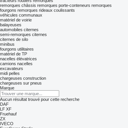
tracteurs routiers
remorques
remorques châssis
remorques porte-conteneurs
remorques
fourgons
remorques rideaux coulissants
véhicules communaux
matériel de voirie
balayeuses
automobiles
citernes
semi-remorques citernes
citernes de silo
minibus
fourgons utilitaires
matériel de TP
nacelles élévatrices
camions nacelles
excavateurs
midi pelles
chargeuses construction
chargeuses sur pneus
Marque
Aucun résultat trouvé pour cette recherche
DAF
LF
XF
Fruehauf
ZX
IVECO