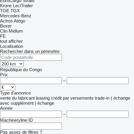
EuroCargo
Stralis
Krone
LeciTrailer
TGE
TGX
Mercedes-Benz
Actros
Atego
Boxer
Clio
Midlum
FE
tout afficher
Localisation
Rechercher dans un périmètre
République du Congo
Prix
–
Type d'annonce
vente
du fabricant
leasing
crédit
par versements
trade-in ( échange
avec supplément )
échange
Année
–
Machineryline ID
Pas assez de filtres ?