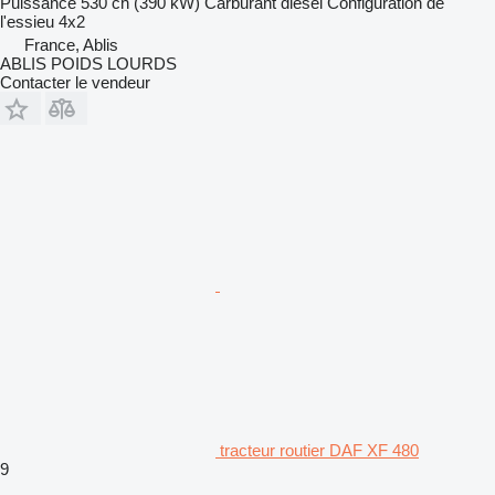
Puissance
530 ch (390 kW)
Carburant
diesel
Configuration de
l'essieu
4x2
France, Ablis
ABLIS POIDS LOURDS
Contacter le vendeur
tracteur routier DAF XF 480
9