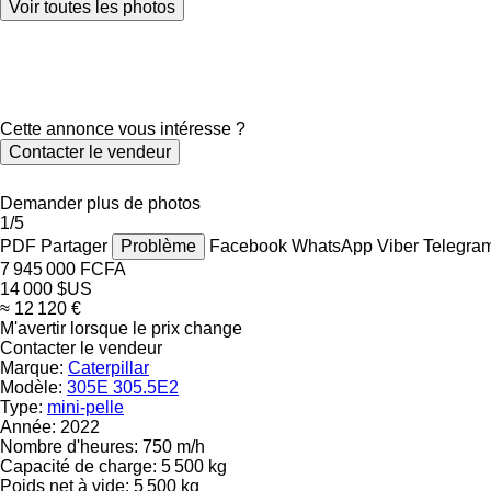
Voir toutes les photos
Cette annonce vous intéresse ?
Contacter le vendeur
Demander plus de photos
1/5
PDF
Partager
Problème
Facebook
WhatsApp
Viber
Telegra
7 945 000 FCFA
14 000 $US
≈ 12 120 €
M'avertir lorsque le prix change
Contacter le vendeur
Marque:
Caterpillar
Modèle:
305E 305.5E2
Type:
mini-pelle
Année:
2022
Nombre d'heures:
750 m/h
Capacité de charge:
5 500 kg
Poids net à vide:
5 500 kg