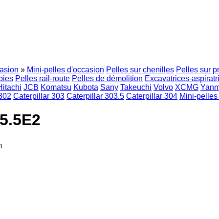
asion
»
Mini-pelles d'occasion
Pelles sur chenilles
Pelles sur 
bies
Pelles rail-route
Pelles de démolition
Excavatrices-aspiratr
Hitachi
JCB
Komatsu
Kubota
Sany
Takeuchi
Volvo
XCMG
Yanm
 302
Caterpillar 303
Caterpillar 303.5
Caterpillar 304
Mini-pelles
05.5E2
m