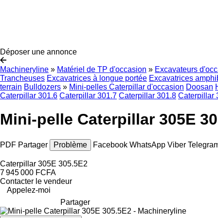
Déposer une annonce
Machineryline
»
Matériel de TP d'occasion
»
Excavateurs d'occ
Trancheuses
Excavatrices à longue portée
Excavatrices amphi
terrain
Bulldozers
»
Mini-pelles Caterpillar d'occasion
Doosan
Caterpillar 301.6
Caterpillar 301.7
Caterpillar 301.8
Caterpillar
Mini-pelle Caterpillar 305E 3
PDF
Partager
Problème
Facebook
WhatsApp
Viber
Telegra
Caterpillar 305E 305.5E2
7 945 000 FCFA
Contacter le vendeur
Appelez-moi
Partager