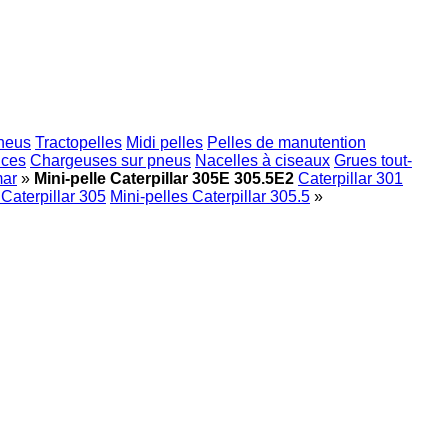
pneus
Tractopelles
Midi pelles
Pelles de manutention
ices
Chargeuses sur pneus
Nacelles à ciseaux
Grues tout-
ar
»
Mini-pelle Caterpillar 305E 305.5E2
Caterpillar 301
 Caterpillar 305
Mini-pelles Caterpillar 305.5
»