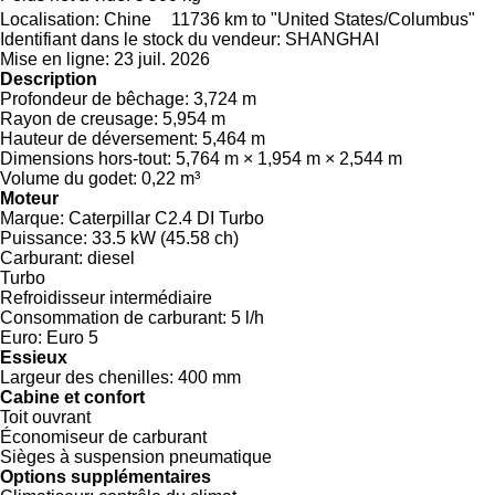
Localisation:
Chine
11736 km to "United States/Columbus"
Identifiant dans le stock du vendeur:
SHANGHAI
Mise en ligne:
23 juil. 2026
Description
Profondeur de bêchage:
3,724 m
Rayon de creusage:
5,954 m
Hauteur de déversement:
5,464 m
Dimensions hors-tout:
5,764 m × 1,954 m × 2,544 m
Volume du godet:
0,22 m³
Moteur
Marque:
Caterpillar C2.4 DI Turbo
Puissance:
33.5 kW (45.58 ch)
Carburant:
diesel
Turbo
Refroidisseur intermédiaire
Consommation de carburant:
5 l/h
Euro:
Euro 5
Essieux
Largeur des chenilles:
400 mm
Cabine et confort
Toit ouvrant
Économiseur de carburant
Sièges à suspension pneumatique
Options supplémentaires