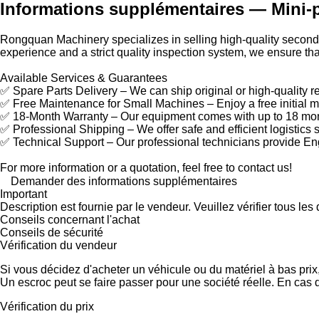
Informations supplémentaires — Mini-pe
Rongquan Machinery specializes in selling high-quality second-
experience and a strict quality inspection system, we ensure t
Available Services & Guarantees
✅ Spare Parts Delivery – We can ship original or high-quality 
✅ Free Maintenance for Small Machines – Enjoy a free initial m
✅ 18-Month Warranty – Our equipment comes with up to 18 mont
✅ Professional Shipping – We offer safe and efficient logistics 
✅ Technical Support – Our professional technicians provide E
For more information or a quotation, feel free to contact us!
Demander des informations supplémentaires
Important
Description est fournie par le vendeur. Veuillez vérifier tous le
Conseils concernant l'achat
Conseils de sécurité
Vérification du vendeur
Si vous décidez d'acheter un véhicule ou du matériel à bas pri
Un escroc peut se faire passer pour une société réelle. En cas 
Vérification du prix