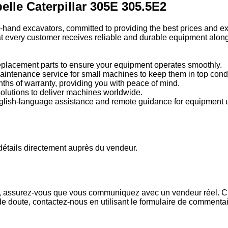
lle Caterpillar 305E 305.5E2
hand excavators, committed to providing the best prices and exc
hat every customer receives reliable and durable equipment alon
replacement parts to ensure your equipment operates smoothly.
aintenance service for small machines to keep them in top condi
hs of warranty, providing you with peace of mind.
solutions to deliver machines worldwide.
nglish-language assistance and remote guidance for equipment
s détails directement auprès du vendeur.
x, assurez-vous que vous communiquez avec un vendeur réel. Che
de doute, contactez-nous en utilisant le formulaire de commenta