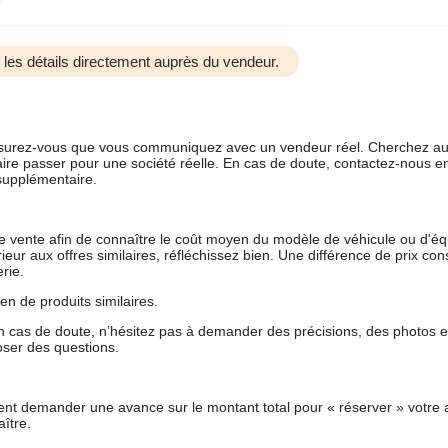
us les détails directement auprès du vendeur.
 assurez-vous que vous communiquez avec un vendeur réel. Cherchez au
aire passer pour une société réelle. En cas de doute, contactez-nous en 
supplémentaire.
 de vente afin de connaître le coût moyen du modèle de véhicule ou d'
férieur aux offres similaires, réfléchissez bien. Une différence de prix co
rie.
en de produits similaires.
 cas de doute, n’hésitez pas à demander des précisions, des photos 
oser des questions.
nt demander une avance sur le montant total pour « réserver » votre a
ître.