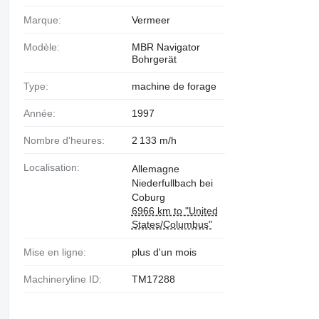
Marque:
Vermeer
Modèle:
MBR Navigator
Bohrgerät
Type:
machine de forage
Année:
1997
Nombre d'heures:
2 133 m/h
Localisation:
Allemagne
Niederfullbach bei
Coburg
6966 km to "United
States/Columbus"
Mise en ligne:
plus d'un mois
Machineryline ID:
TM17288