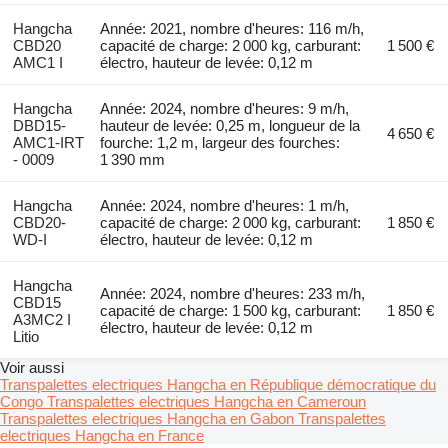
Hangcha
Année: 2021, nombre d'heures: 116 m/h,
CBD20
capacité de charge: 2 000 kg, carburant:
1 500 €
AMC1 I
électro, hauteur de levée: 0,12 m
Hangcha
Année: 2024, nombre d'heures: 9 m/h,
DBD15-
hauteur de levée: 0,25 m, longueur de la
4 650 €
AMC1-IRT
fourche: 1,2 m, largeur des fourches:
- 0009
1 390 mm
Hangcha
Année: 2024, nombre d'heures: 1 m/h,
CBD20-
capacité de charge: 2 000 kg, carburant:
1 850 €
WD-I
électro, hauteur de levée: 0,12 m
Hangcha
Année: 2024, nombre d'heures: 233 m/h,
CBD15
capacité de charge: 1 500 kg, carburant:
1 850 €
A3MC2 I
électro, hauteur de levée: 0,12 m
Litio
Voir aussi
Transpalettes electriques Hangcha en République démocratique du
Congo
Transpalettes electriques Hangcha en Cameroun
Transpalettes electriques Hangcha en Gabon
Transpalettes
electriques Hangcha en France