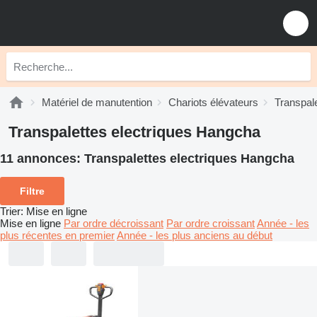
Matériel de manutention
Chariots élévateurs
Transpale
Transpalettes electriques Hangcha
11 annonces:
Transpalettes electriques Hangcha
Filtre
Trier
:
Mise en ligne
Mise en ligne
Par ordre décroissant
Par ordre croissant
Année - les
plus récentes en premier
Année - les plus anciens au début