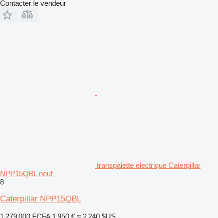
Contacter le vendeur
transpalette electrique Caterpillar
NPP15QBL neuf
8
Caterpillar NPP15QBL
1 279 000 FCFA
1 950 €
≈ 2 240 $US