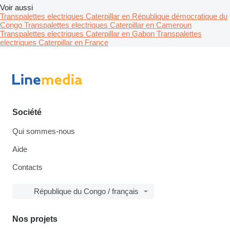
Voir aussi
Transpalettes electriques Caterpillar en République démocratique du
Congo
Transpalettes electriques Caterpillar en Cameroun
Transpalettes electriques Caterpillar en Gabon
Transpalettes
electriques Caterpillar en France
Société
Qui sommes-nous
Aide
Contacts
République du Congo / français
Nos projets