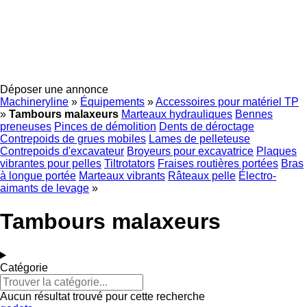
Déposer une annonce
Machineryline
»
Équipements
»
Accessoires pour matériel TP
»
Tambours malaxeurs
Marteaux hydrauliques
Bennes
preneuses
Pinces de démolition
Dents de déroctage
Contrepoids de grues mobiles
Lames de pelleteuse
Contrepoids d'excavateur
Broyeurs pour excavatrice
Plaques
vibrantes pour pelles
Tiltrotators
Fraises routières portées
Bras
à longue portée
Marteaux vibrants
Râteaux pelle
Électro-
aimants de levage
»
Tambours malaxeurs
Catégorie
Aucun résultat trouvé pour cette recherche