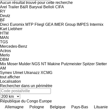
Aucun résultat trouvé pour cette recherche
Arel Trailer
B&R
Baryval
Belloli
CIFA
RY
Deutz
BF
Dieci
Euromix MTP
Fliegl
GEA
IMER Group
IMPES
Intermix
Kart
Liebherr
HTM
MAN
TGS
Mercedes-Benz
Actros
Merlo
DBM
Mix
Moser
Mulder
NGS
NT Makine
Putzmeister
Spitzer
Stetter
AM
Symex
Ulmet
Utranazz
XCMG
tout afficher
Localisation
Rechercher dans un périmètre
République du Congo
Europe
Allemagne
Pologne
Belgique
Pays-Bas
Lituanie