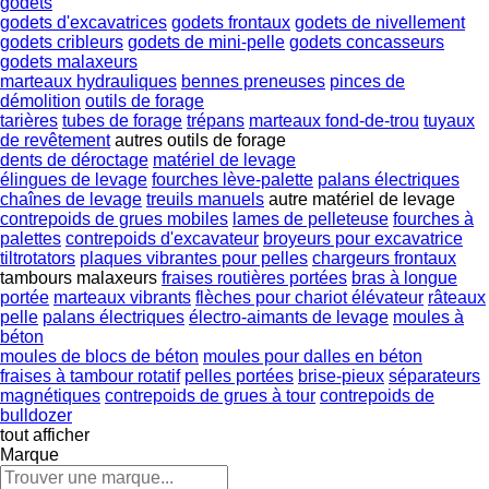
godets
godets d'excavatrices
godets frontaux
godets de nivellement
godets cribleurs
godets de mini-pelle
godets concasseurs
godets malaxeurs
marteaux hydrauliques
bennes preneuses
pinces de
démolition
outils de forage
tarières
tubes de forage
trépans
marteaux fond-de-trou
tuyaux
de revêtement
autres outils de forage
dents de déroctage
matériel de levage
élingues de levage
fourches lève-palette
palans électriques
chaînes de levage
treuils manuels
autre matériel de levage
contrepoids de grues mobiles
lames de pelleteuse
fourches à
palettes
contrepoids d'excavateur
broyeurs pour excavatrice
tiltrotators
plaques vibrantes pour pelles
chargeurs frontaux
tambours malaxeurs
fraises routières portées
bras à longue
portée
marteaux vibrants
flèches pour chariot élévateur
râteaux
pelle
palans électriques
électro-aimants de levage
moules à
béton
moules de blocs de béton
moules pour dalles en béton
fraises à tambour rotatif
pelles portées
brise-pieux
séparateurs
magnétiques
contrepoids de grues à tour
contrepoids de
bulldozer
tout afficher
Marque