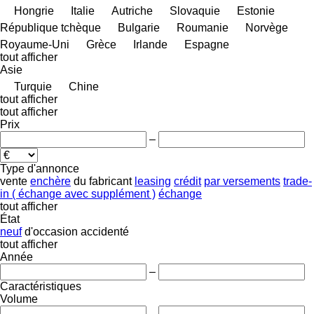
Hongrie
Italie
Autriche
Slovaquie
Estonie
République tchèque
Bulgarie
Roumanie
Norvège
Royaume-Uni
Grèce
Irlande
Espagne
tout afficher
Asie
Turquie
Chine
tout afficher
tout afficher
Prix
–
Type d'annonce
vente
enchère
du fabricant
leasing
crédit
par versements
trade-
in ( échange avec supplément )
échange
tout afficher
État
neuf
d'occasion
accidenté
tout afficher
Année
–
Caractéristiques
Volume
–