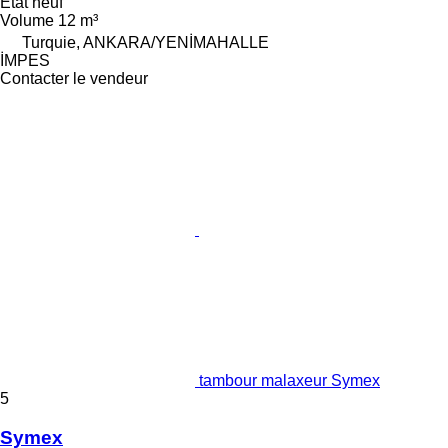
État
neuf
Volume
12 m³
Turquie, ANKARA/YENİMAHALLE
İMPES
Contacter le vendeur
tambour malaxeur Symex
5
Symex