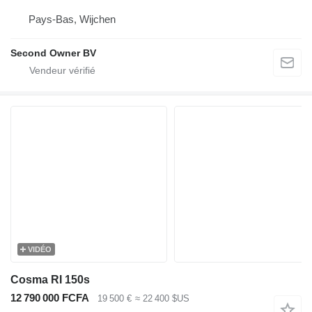
Pays-Bas, Wijchen
Second Owner BV
VIDÉO
Cosma RI 150s
12 790 000 FCFA
19 500 €
≈ 22 400 $US