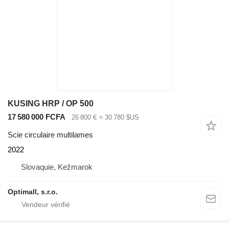
KUSING HRP / OP 500
17 580 000 FCFA
26 800 €
≈ 30 780 $US
Scie circulaire multilames
2022
Slovaquie, Kežmarok
Optimall, s.r.o.