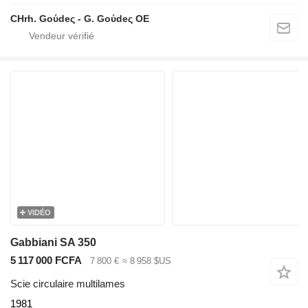
CHrh. Goύdeς - G. Goύdeς OE
VIDÉO
Gabbiani SA 350
5 117 000 FCFA
7 800 €
≈ 8 958 $US
Scie circulaire multilames
1981