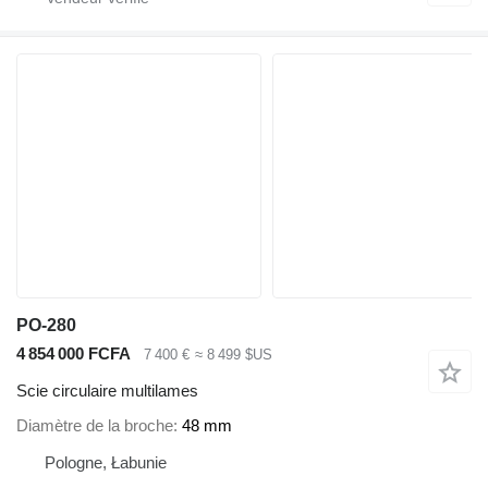
PO-280
4 854 000 FCFA
7 400 €
≈ 8 499 $US
Scie circulaire multilames
Diamètre de la broche
48 mm
Pologne, Łabunie