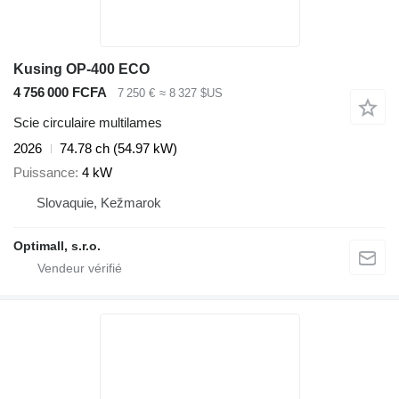
Kusing OP-400 ECO
4 756 000 FCFA
7 250 €
≈ 8 327 $US
Scie circulaire multilames
2026
74.78 ch (54.97 kW)
Puissance
4 kW
Slovaquie, Kežmarok
Optimall, s.r.o.