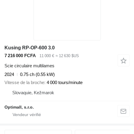
Kusing RP-OP-600 3.0
7 216 000 FCFA
11 000 €
≈ 12 630 $US
Scie circulaire multilames
2024
0.75 ch (0.55 kW)
Vitesse de la broche
4 000 tours/minute
Slovaquie, Kežmarok
Optimall, s.r.o.