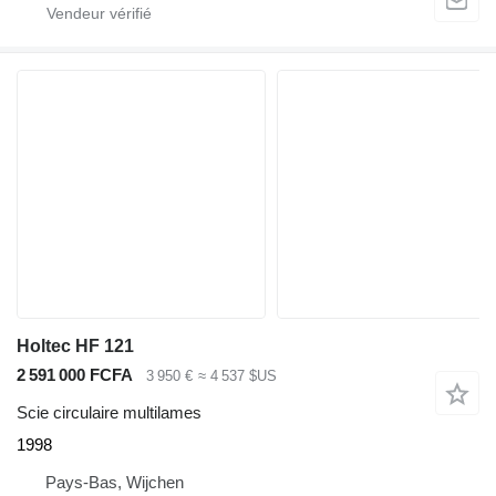
Holtec HF 121
2 591 000 FCFA
3 950 €
≈ 4 537 $US
Scie circulaire multilames
1998
Pays-Bas, Wijchen