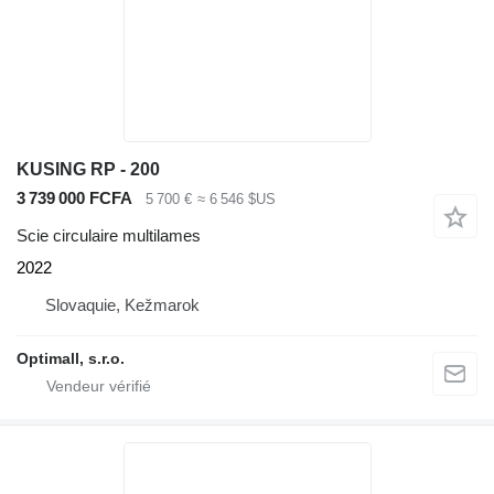
KUSING RP - 200
3 739 000 FCFA
5 700 €
≈ 6 546 $US
Scie circulaire multilames
2022
Slovaquie, Kežmarok
Optimall, s.r.o.