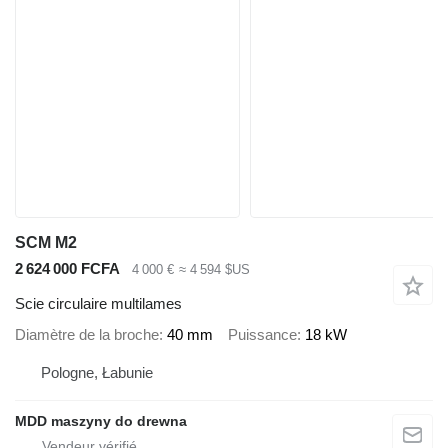
SCM M2
2 624 000 FCFA
4 000 €
≈ 4 594 $US
Scie circulaire multilames
Diamètre de la broche
40 mm
Puissance
18 kW
Pologne, Łabunie
MDD maszyny do drewna