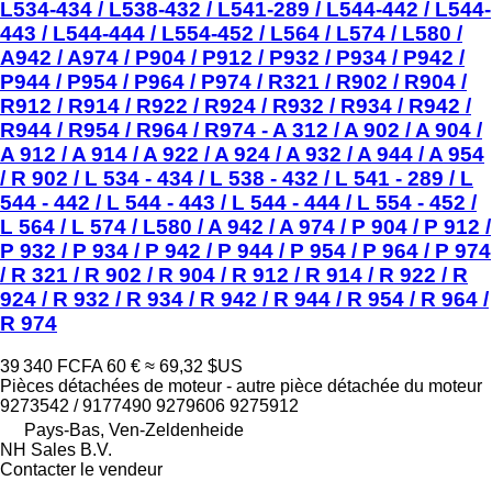
L534-434 / L538-432 / L541-289 / L544-442 / L544-
443 / L544-444 / L554-452 / L564 / L574 / L580 /
A942 / A974 / P904 / P912 / P932 / P934 / P942 /
P944 / P954 / P964 / P974 / R321 / R902 / R904 /
R912 / R914 / R922 / R924 / R932 / R934 / R942 /
R944 / R954 / R964 / R974 - A 312 / A 902 / A 904 /
A 912 / A 914 / A 922 / A 924 / A 932 / A 944 / A 954
/ R 902 / L 534 - 434 / L 538 - 432 / L 541 - 289 / L
544 - 442 / L 544 - 443 / L 544 - 444 / L 554 - 452 /
L 564 / L 574 / L580 / A 942 / A 974 / P 904 / P 912 /
P 932 / P 934 / P 942 / P 944 / P 954 / P 964 / P 974
/ R 321 / R 902 / R 904 / R 912 / R 914 / R 922 / R
924 / R 932 / R 934 / R 942 / R 944 / R 954 / R 964 /
R 974
39 340 FCFA
60 €
≈ 69,32 $US
Pièces détachées de moteur - autre pièce détachée du moteur
9273542 / 9177490 9279606 9275912
Pays-Bas, Ven-Zeldenheide
NH Sales B.V.
Contacter le vendeur