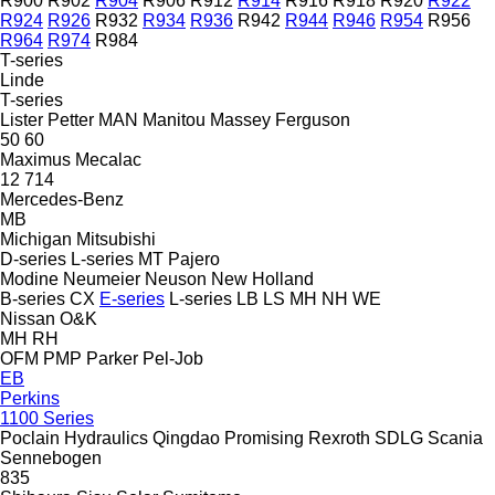
R900
R902
R904
R906
R912
R914
R916
R918
R920
R922
R924
R926
R932
R934
R936
R942
R944
R946
R954
R956
R964
R974
R984
T-series
Linde
T-series
Lister Petter
MAN
Manitou
Massey Ferguson
50
60
Maximus
Mecalac
12
714
Mercedes-Benz
MB
Michigan
Mitsubishi
D-series
L-series
MT
Pajero
Modine
Neumeier
Neuson
New Holland
B-series
CX
E-series
L-series
LB
LS
MH
NH
WE
Nissan
O&K
MH
RH
OFM
PMP
Parker
Pel-Job
EB
Perkins
1100 Series
Poclain Hydraulics
Qingdao Promising
Rexroth
SDLG
Scania
Sennebogen
835