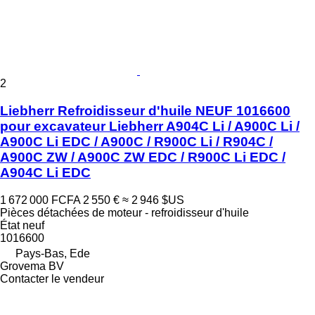
2
Liebherr Refroidisseur d'huile NEUF 1016600
pour excavateur Liebherr A904C Li / A900C Li /
A900C Li EDC / A900C / R900C Li / R904C /
A900C ZW / A900C ZW EDC / R900C Li EDC /
A904C Li EDC
1 672 000 FCFA
2 550 €
≈ 2 946 $US
Pièces détachées de moteur - refroidisseur d'huile
État
neuf
1016600
Pays-Bas, Ede
Grovema BV
Contacter le vendeur