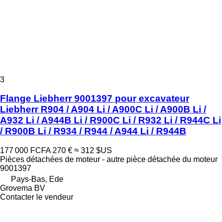
3
Flange Liebherr 9001397 pour excavateur
Liebherr R904 / A904 Li / A900C Li / A900B Li /
A932 Li / A944B Li / R900C Li / R932 Li / R944C Li
/ R900B Li / R934 / R944 / A944 Li / R944B
177 000 FCFA
270 €
≈ 312 $US
Pièces détachées de moteur - autre pièce détachée du moteur
9001397
Pays-Bas, Ede
Grovema BV
Contacter le vendeur