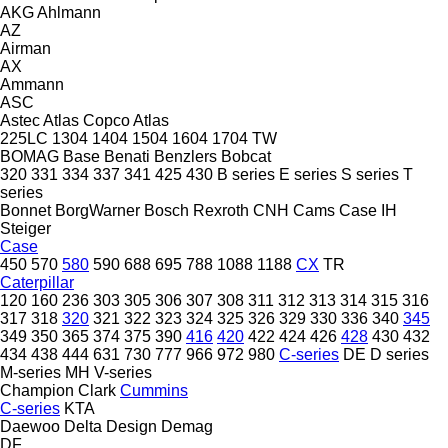
AKG
Ahlmann
AZ
Airman
AX
Ammann
ASC
Astec
Atlas Copco
Atlas
225LC
1304
1404
1504
1604
1704
TW
BOMAG
Base
Benati
Benzlers
Bobcat
320
331
334
337
341
425
430
B series
E series
S series
T
series
Bonnet
BorgWarner
Bosch Rexroth
CNH
Cams
Case IH
Steiger
Case
450
570
580
590
688
695
788
1088
1188
CX
TR
Caterpillar
120
160
236
303
305
306
307
308
311
312
313
314
315
316
317
318
320
321
322
323
324
325
326
329
330
336
340
345
349
350
365
374
375
390
416
420
422
424
426
428
430
432
434
438
444
631
730
777
966
972
980
C-series
DE
D series
M-series
MH
V-series
Champion
Clark
Cummins
C-series
KTA
Daewoo
Delta Design
Demag
DF