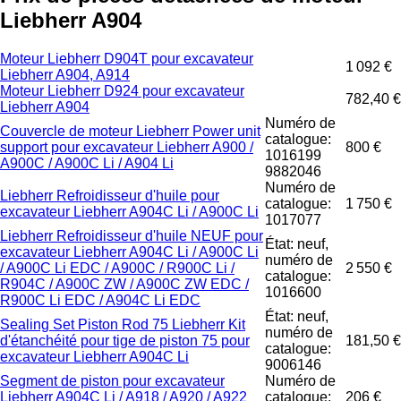
Liebherr A904
Moteur Liebherr D904T pour excavateur
1 092 €
Liebherr A904, A914
Moteur Liebherr D924 pour excavateur
782,40 €
Liebherr A904
Numéro de
Couvercle de moteur Liebherr Power unit
catalogue:
support pour excavateur Liebherr A900 /
800 €
1016199
A900C / A900C Li / A904 Li
9882046
Numéro de
Liebherr Refroidisseur d'huile pour
catalogue:
1 750 €
excavateur Liebherr A904C Li / A900C Li
1017077
Liebherr Refroidisseur d'huile NEUF pour
État: neuf,
excavateur Liebherr A904C Li / A900C Li
numéro de
/ A900C Li EDC / A900C / R900C Li /
2 550 €
catalogue:
R904C / A900C ZW / A900C ZW EDC /
1016600
R900C Li EDC / A904C Li EDC
État: neuf,
Sealing Set Piston Rod 75 Liebherr Kit
numéro de
d'étanchéité pour tige de piston 75 pour
181,50 €
catalogue:
excavateur Liebherr A904C Li
9006146
Segment de piston pour excavateur
Numéro de
Liebherr A904C Li / A918 / A920 / A922
catalogue:
206 €