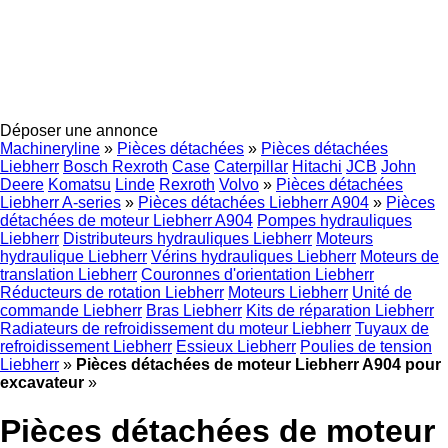
Déposer une annonce
Machineryline
»
Pièces détachées
»
Pièces détachées
Liebherr
Bosch Rexroth
Case
Caterpillar
Hitachi
JCB
John
Deere
Komatsu
Linde
Rexroth
Volvo
»
Pièces détachées
Liebherr A-series
»
Pièces détachées Liebherr A904
»
Pièces
détachées de moteur Liebherr A904
Pompes hydrauliques
Liebherr
Distributeurs hydrauliques Liebherr
Moteurs
hydraulique Liebherr
Vérins hydrauliques Liebherr
Moteurs de
translation Liebherr
Couronnes d'orientation Liebherr
Réducteurs de rotation Liebherr
Moteurs Liebherr
Unité de
commande Liebherr
Bras Liebherr
Kits de réparation Liebherr
Radiateurs de refroidissement du moteur Liebherr
Tuyaux de
refroidissement Liebherr
Essieux Liebherr
Poulies de tension
Liebherr
»
Pièces détachées de moteur Liebherr A904 pour
excavateur
»
Pièces détachées de moteur