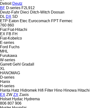
Detroit
Deutz
BF
D-series
F2L912
Deutz-Fahr
Dieci
Ditch-Witch
Doosan
DL
DX
SD
ETP
Eaton
Etec
Eurocomach
FPT
Fermec
760
860
Fiat
Fiat-Hitachi
EX
FB
FH
Fiat-Kobelco
E-series
Ford
Fuchs
MHL
Furukawa
W-series
Garrett
Gehl
Gradall
XL
HANOMAG
D-series
Hanix
H-series
Hanta
Hatz
Hidromek
Hifi Filter
Hino
Hinowa
Hitachi
EX
ZW
ZX
Zaxis
Holset
Hydac
Hydrema
806
807
906
Hyster
Hyundai