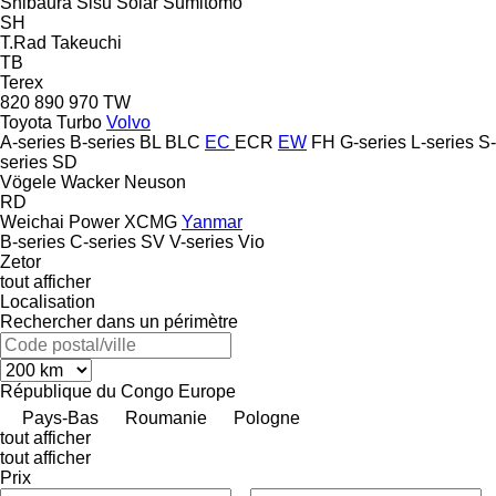
Shibaura
Sisu
Solar
Sumitomo
SH
T.Rad
Takeuchi
TB
Terex
820
890
970
TW
Toyota
Turbo
Volvo
A-series
B-series
BL
BLC
EC
ECR
EW
FH
G-series
L-series
S-
series
SD
Vögele
Wacker Neuson
RD
Weichai Power
XCMG
Yanmar
B-series
C-series
SV
V-series
Vio
Zetor
tout afficher
Localisation
Rechercher dans un périmètre
République du Congo
Europe
Pays-Bas
Roumanie
Pologne
tout afficher
tout afficher
Prix