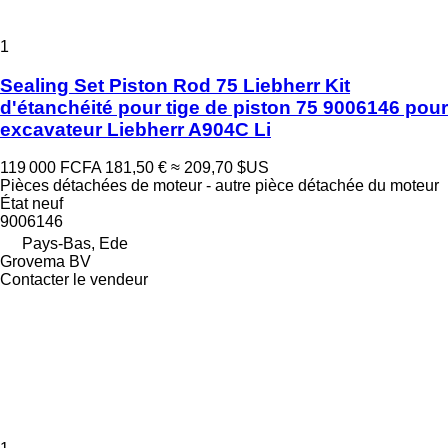
1
Sealing Set Piston Rod 75 Liebherr Kit
d'étanchéité pour tige de piston 75 9006146 pour
excavateur Liebherr A904C Li
119 000 FCFA
181,50 €
≈ 209,70 $US
Pièces détachées de moteur - autre pièce détachée du moteur
État
neuf
9006146
Pays-Bas, Ede
Grovema BV
Contacter le vendeur