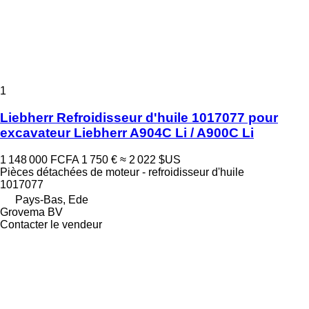
1
Liebherr Refroidisseur d'huile 1017077 pour
excavateur Liebherr A904C Li / A900C Li
1 148 000 FCFA
1 750 €
≈ 2 022 $US
Pièces détachées de moteur - refroidisseur d'huile
1017077
Pays-Bas, Ede
Grovema BV
Contacter le vendeur