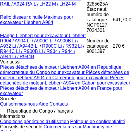
RAIL / A924 RAIL / LH22 M / LH24 M
9285625A
État: neuf,
numéro de
Refroidisseur d'huile Maximus pour
catalogue:
641,70 €
excavateur Liebherr A904
NCP0127
7024301
Flange Liebherr pour excavateur Liebherr
R904 / A904 Li / A900C Li / A900B Li /
Numéro de
A932 Li / A944B Li / R900C Li / R932 Li /
catalogue:
270 €
R944C Li / R900B Li / R934 / R944 /
9001397
A944 Li / R944B
Voir aussi
Pièces détachées de moteur Liebherr A904 en République
démocratique du Congo pour excavateur
Pièces détachées de
moteur Liebherr A904 en Cameroun pour excavateur
Pièces
détachées de moteur Liebherr A904 en Gabon pour excavateur
Pièces détachées de moteur Liebherr A904 en France pour
excavateur
Société
Qui sommes-nous
Aide
Contacts
République du Congo / français
Informations
Conditions générales d'utilisation
Politique de confidentialité
Conseils de sécurité
Commentaires sur Machineryline