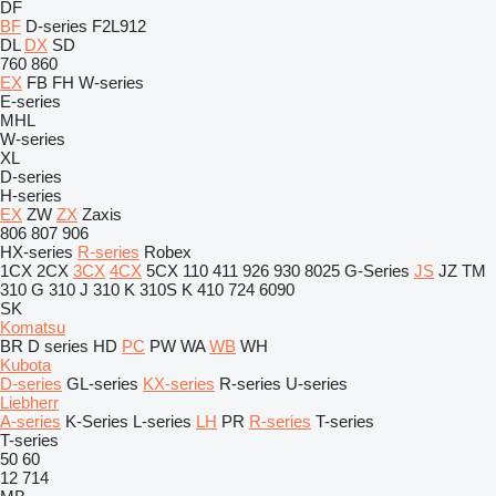
DF
BF
D-series
F2L912
DL
DX
SD
760
860
EX
FB
FH
W-series
E-series
MHL
W-series
XL
D-series
H-series
EX
ZW
ZX
Zaxis
806
807
906
HX-series
R-series
Robex
1CX
2CX
3CX
4CX
5CX
110
411
926
930
8025
G-Series
JS
JZ
TM
310 G
310 J
310 K
310S K
410
724
6090
SK
Komatsu
BR
D series
HD
PC
PW
WA
WB
WH
Kubota
D-series
GL-series
KX-series
R-series
U-series
Liebherr
A-series
K-Series
L-series
LH
PR
R-series
T-series
T-series
50
60
12
714