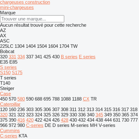
chargeuses construction
mini-chargeuses
Marque
Aucun résultat trouvé pour cette recherche
AZ
AX
ASC
225LC
1304
1404
1504
1604
1704
TW
Bobcat
320
331
334
337
341
425
430
B series
E series
E35
E85
S series
S150
S175
T series
T140
Steiger
Case
450
570
580
590
688
695
788
1088
1188
CX
TR
Caterpillar
120
160
236
303
305
306
307
308
311
312
313
314
315
316
317
318
320
321
322
323
324
325
326
329
330
336
340
345
349
350
365
374
375
390
416
420
422
424
426
428
430
432
434
438
444
631
730
777
966
972
980
C-series
DE
D series
M-series
MH
V-series
Cummins
C-series
KTA