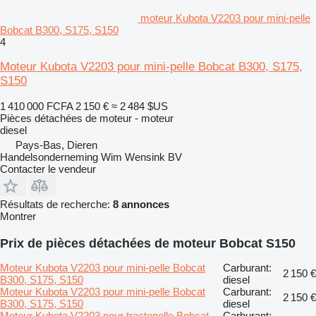
moteur Kubota V2203 pour mini-pelle
Bobcat B300, S175, S150
4
Moteur Kubota V2203 pour mini-pelle Bobcat B300, S175,
S150
1 410 000 FCFA
2 150 €
≈ 2 484 $US
Pièces détachées de moteur - moteur
diesel
Pays-Bas, Dieren
Handelsonderneming Wim Wensink BV
Contacter le vendeur
Résultats de recherche:
8 annonces
Montrer
Prix de pièces détachées de moteur Bobcat S150
Moteur Kubota V2203 pour mini-pelle Bobcat
Carburant:
2 150 €
B300, S175, S150
diesel
Moteur Kubota V2203 pour mini-pelle Bobcat
Carburant:
2 150 €
B300, S175, S150
diesel
Moteur Kubota V2203 pour tractopelle Bobcat
Carburant: