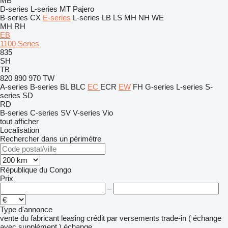
MB
D-series
L-series
MT
Pajero
B-series
CX
E-series
L-series
LB
LS
MH
NH
WE
MH
RH
EB
1100 Series
835
SH
TB
820
890
970
TW
A-series
B-series
BL
BLC
EC
ECR
EW
FH
G-series
L-series
S-
series
SD
RD
B-series
C-series
SV
V-series
Vio
tout afficher
Localisation
Rechercher dans un périmètre
République du Congo
Prix
–
Type d'annonce
vente
du fabricant
leasing
crédit
par versements
trade-in ( échange
avec supplément )
échange