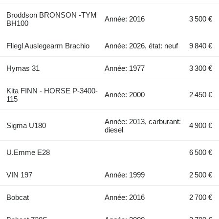
Broddson BRONSON -TYM
Année: 2016
3 500 €
BH100
Fliegl Auslegearm Brachio
Année: 2026, état: neuf
9 840 €
Hymas 31
Année: 1977
3 300 €
Kita FINN - HORSE P-3400-
Année: 2000
2 450 €
115
Année: 2013, carburant:
Sigma U180
4 900 €
diesel
U.Emme E28
6 500 €
VIN 197
Année: 1999
2 500 €
Bobcat
Année: 2016
2 700 €