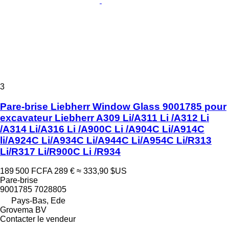
3
Pare-brise Liebherr Window Glass 9001785 pour
excavateur Liebherr A309 Li/A311 Li /A312 Li
/A314 Li/A316 Li /A900C Li /A904C Li/A914C
li/A924C Li/A934C Li/A944C Li/A954C Li/R313
Li/R317 Li/R900C Li /R934
189 500 FCFA
289 €
≈ 333,90 $US
Pare-brise
9001785 7028805
Pays-Bas, Ede
Grovema BV
Contacter le vendeur