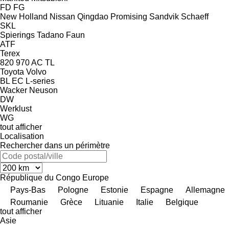
FD
FG
New Holland
Nissan
Qingdao Promising
Sandvik
Schaeff
SKL
Spierings
Tadano Faun
ATF
Terex
820
970
AC
TL
Toyota
Volvo
BL
EC
L-series
Wacker Neuson
DW
Werklust
WG
tout afficher
Localisation
Rechercher dans un périmètre
République du Congo
Europe
Pays-Bas
Pologne
Estonie
Espagne
Allemagne
Roumanie
Grèce
Lituanie
Italie
Belgique
tout afficher
Asie