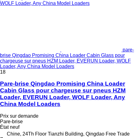
pare-
brise Qingdao Promising China Loader Cabin Glass pour
chargeuse sur pneus HZM Loader, EVERUN Loader, WOLF
Loader, Any China Model Loaders
18
Pare-brise Qingdao Promising China Loader
Cabin Glass pour chargeuse sur pneus HZM
Loader, EVERUN Loader, WOLF Loader, Any
China Model Loaders
Prix sur demande
Pare-brise
État
neuf
Chine, 24Th Floor Tianzhi Building, Qingdao Free Trade