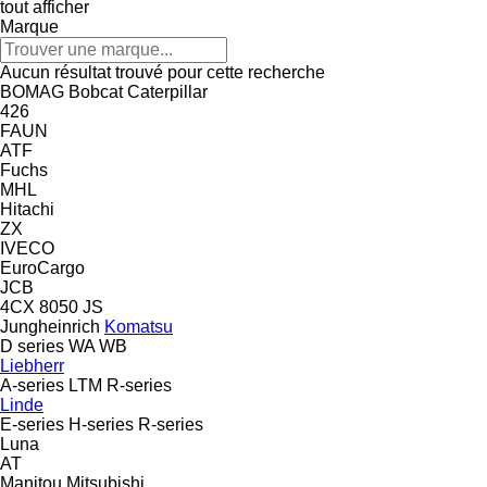
tout afficher
Marque
Aucun résultat trouvé pour cette recherche
BOMAG
Bobcat
Caterpillar
426
FAUN
ATF
Fuchs
MHL
Hitachi
ZX
IVECO
EuroCargo
JCB
4CX
8050
JS
Jungheinrich
Komatsu
D series
WA
WB
Liebherr
A-series
LTM
R-series
Linde
E-series
H-series
R-series
Luna
AT
Manitou
Mitsubishi