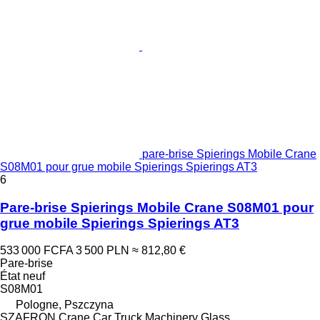
pare-brise Spierings Mobile Crane
S08M01 pour grue mobile Spierings Spierings AT3
6
Pare-brise Spierings Mobile Crane S08M01 pour
grue mobile Spierings Spierings AT3
533 000 FCFA
3 500 PLN
≈ 812,80 €
Pare-brise
État
neuf
S08M01
Pologne, Pszczyna
SZAFRON Crane Car Truck Machinery Glass