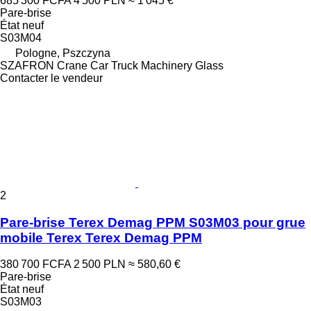
685 300 FCFA
4 500 PLN
≈ 1 045 €
Pare-brise
État
neuf
S03M04
Pologne, Pszczyna
SZAFRON Crane Car Truck Machinery Glass
Contacter le vendeur
2
Pare-brise Terex Demag PPM S03M03 pour grue
mobile Terex Terex Demag PPM
380 700 FCFA
2 500 PLN
≈ 580,60 €
Pare-brise
État
neuf
S03M03