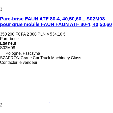
3
Pare-brise FAUN ATF 80-4, 40,50,60... S02M08
pour grue mobile FAUN FAUN ATF 80-4, 40,50,60
350 200 FCFA
2 300 PLN
≈ 534,10 €
Pare-brise
État
neuf
S02M08
Pologne, Pszczyna
SZAFRON Crane Car Truck Machinery Glass
Contacter le vendeur
2