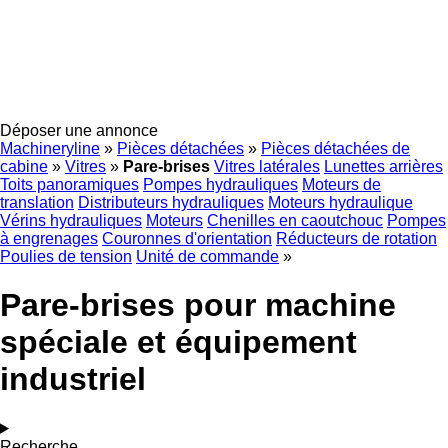
Déposer une annonce
Machineryline
»
Pièces détachées
»
Pièces détachées de
cabine
»
Vitres
»
Pare-brises
Vitres latérales
Lunettes arrières
Toits panoramiques
Pompes hydrauliques
Moteurs de
translation
Distributeurs hydrauliques
Moteurs hydraulique
Vérins hydrauliques
Moteurs
Chenilles en caoutchouc
Pompes
à engrenages
Couronnes d'orientation
Réducteurs de rotation
Poulies de tension
Unité de commande
»
Pare-brises pour machine
spéciale et équipement
industriel
Recherche