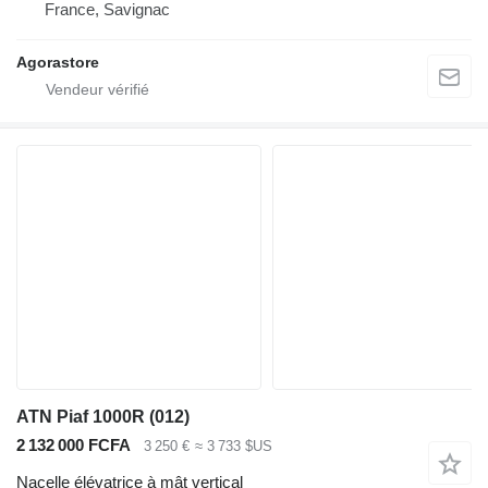
France, Savignac
Agorastore
ATN Piaf 1000R (012)
2 132 000 FCFA
3 250 €
≈ 3 733 $US
Nacelle élévatrice à mât vertical