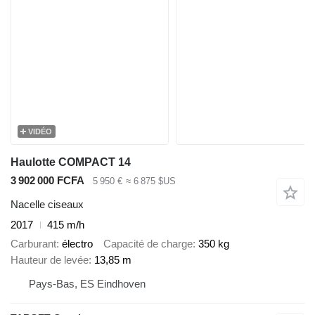
VIDÉO
Haulotte COMPACT 14
3 902 000 FCFA
5 950 €
≈ 6 875 $US
Nacelle ciseaux
2017
415 m/h
Carburant
électro
Capacité de charge
350 kg
Hauteur de levée
13,85 m
Pays-Bas, ES Eindhoven