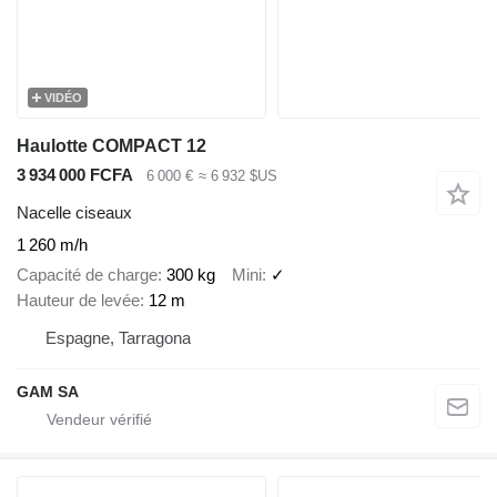
VIDÉO
Haulotte COMPACT 12
3 934 000 FCFA
6 000 €
≈ 6 932 $US
Nacelle ciseaux
1 260 m/h
Capacité de charge
300 kg
Mini
✓
Hauteur de levée
12 m
Espagne, Tarragona
GAM SA