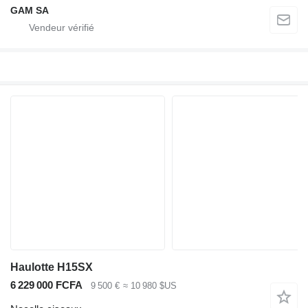
GAM SA
Haulotte H15SX
6 229 000 FCFA
9 500 €
≈ 10 980 $US