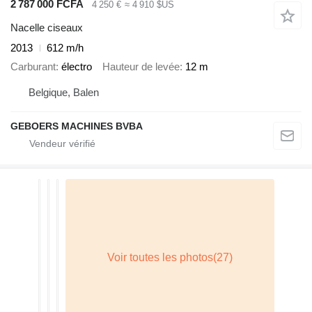
2 787 000 FCFA
4 250 €
≈ 4 910 $US
Nacelle ciseaux
2013
612 m/h
Carburant
électro
Hauteur de levée
12 m
Belgique, Balen
GEBOERS MACHINES BVBA