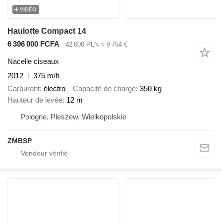
VIDÉO
Haulotte Compact 14
6 396 000 FCFA
42 000 PLN
≈ 9 754 €
Nacelle ciseaux
2012
375 m/h
Carburant
électro
Capacité de charge
350 kg
Hauteur de levée
12 m
Pologne, Pleszew, Wielkopolskie
ZMBSP