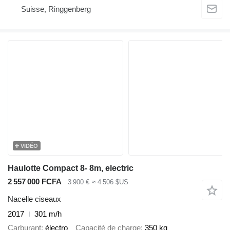
Suisse, Ringgenberg
VIDÉO
Haulotte Compact 8- 8m, electric
2 557 000 FCFA
3 900 €
≈ 4 506 $US
Nacelle ciseaux
2017
301 m/h
Carburant
électro
Capacité de charge
350 kg