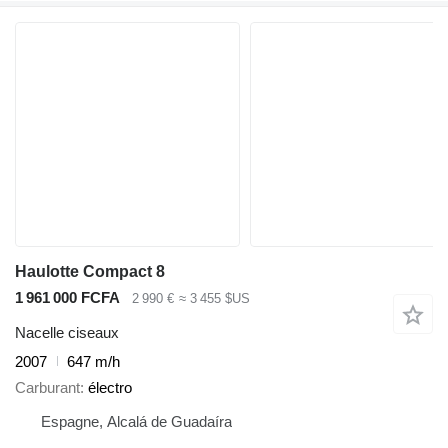
Haulotte Compact 8
1 961 000 FCFA
2 990 €
≈ 3 455 $US
Nacelle ciseaux
2007
647 m/h
Carburant
électro
Espagne, Alcalá de Guadaíra