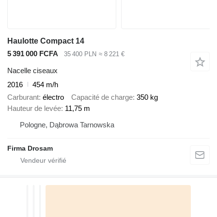
Haulotte Compact 14
5 391 000 FCFA
35 400 PLN
≈ 8 221 €
Nacelle ciseaux
2016
454 m/h
Carburant
électro
Capacité de charge
350 kg
Hauteur de levée
11,75 m
Pologne, Dąbrowa Tarnowska
Firma Drosam