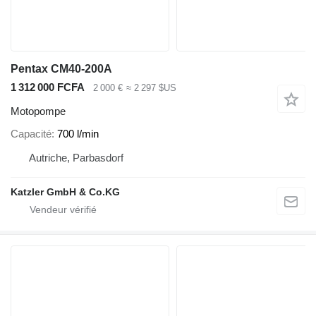
Pentax CM40-200A
1 312 000 FCFA
2 000 €
≈ 2 297 $US
Motopompe
Capacité
700 l/min
Autriche, Parbasdorf
Katzler GmbH & Co.KG