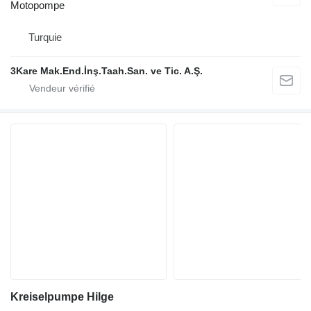
Motopompe
Turquie
3Kare Mak.End.İnş.Taah.San. ve Tic. A.Ş.
Kreiselpumpe Hilge