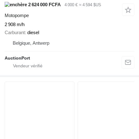
2 624 000 FCFA
4 000 €
≈ 4 594 $US
Motopompe
2 908 m/h
Carburant
diesel
Belgique, Antwerp
AuctionPort