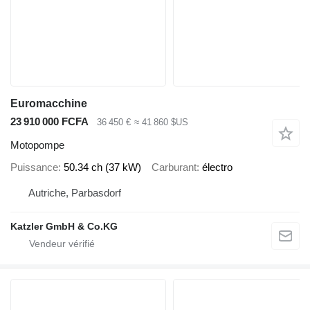
Euromacchine
23 910 000 FCFA
36 450 €
≈ 41 860 $US
Motopompe
Puissance
50.34 ch (37 kW)
Carburant
électro
Autriche, Parbasdorf
Katzler GmbH & Co.KG