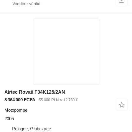
Airtec Rovati F34K125/2AN
8 364 000 FCFA
55 000 PLN
≈ 12 750 €
Motopompe
2005
Pologne, Głubczyce