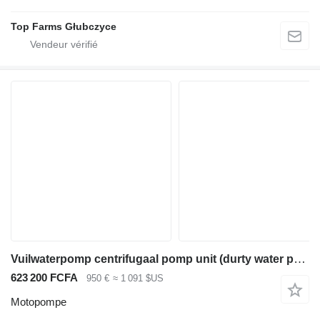
Top Farms Głubczyce
Vuilwaterpomp centrifugaal pomp unit (durty water pump) diesel
623 200 FCFA
950 €
≈ 1 091 $US
Motopompe