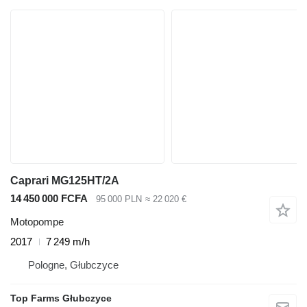
Caprari MG125HT/2A
14 450 000 FCFA
95 000 PLN
≈ 22 020 €
Motopompe
2017
7 249 m/h
Pologne, Głubczyce
Top Farms Głubczyce