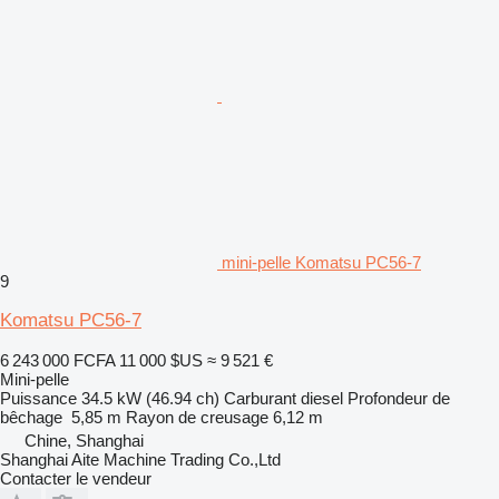
mini-pelle Komatsu PC56-7
9
Komatsu PC56-7
6 243 000 FCFA
11 000 $US
≈ 9 521 €
Mini-pelle
Puissance
34.5 kW (46.94 ch)
Carburant
diesel
Profondeur de
bêchage
5,85 m
Rayon de creusage
6,12 m
Chine, Shanghai
Shanghai Aite Machine Trading Co.,Ltd
Contacter le vendeur