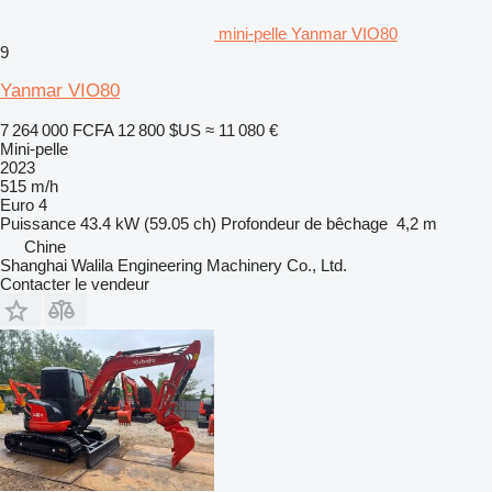
mini-pelle Yanmar VIO80
9
Yanmar VIO80
7 264 000 FCFA
12 800 $US
≈ 11 080 €
Mini-pelle
2023
515 m/h
Euro 4
Puissance
43.4 kW (59.05 ch)
Profondeur de bêchage
4,2 m
Chine
Shanghai Walila Engineering Machinery Co., Ltd.
Contacter le vendeur