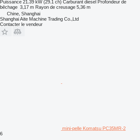
Puissance
21.39 kW (29.1 ch)
Carburant
diesel
Profondeur de
bêchage
3,17 m
Rayon de creusage
5,36 m
Chine, Shanghai
Shanghai Aite Machine Trading Co.,Ltd
Contacter le vendeur
mini-pelle Komatsu PC35MR-2
6