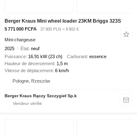
Berger Kraus Mini wheel loader 23KM Briggs 323S
5 771 000 FCFA
37 900 PLN
≈ 8 802 €
Mini-chargeuse
2025
État
neuf
Puissance
16.91 kW (23 ch)
Carburant
essence
Hauteur de déversement
1,5 m
Vitesse de déplacement
6 km/h
Pologne, Rzeszów
Berger Kraus Rączy Szczygieł Sp.k