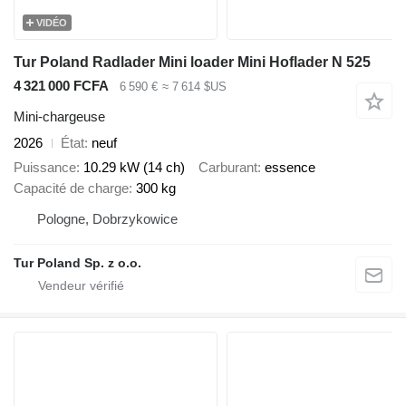
VIDÉO
Tur Poland Radlader Mini loader Mini Hoflader N 525
4 321 000 FCFA
6 590 €
≈ 7 614 $US
Mini-chargeuse
2026
État
neuf
Puissance
10.29 kW (14 ch)
Carburant
essence
Capacité de charge
300 kg
Pologne, Dobrzykowice
Tur Poland Sp. z o.o.