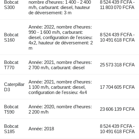
Bobcat
nombre d'heures: 1 400 - 2 400
8 524 439 FCFA -
S300
m/h, carburant: diesel, hauteur
11 803 070 FCFA
de déversement: 3 m
Année: 2022, nombre d'heures:
990 - 1 600 m/h, carburant:
Bobcat
8 524 439 FCFA -
diesel, configuration de l'essieu:
S160
10 491 618 FCFA
4x2, hauteur de déversement: 2
m
Bobcat
Année: 2021, nombre d'heures:
25 573 318 FCFA
T770
2 700 m/h, carburant: diesel
Année: 2021, nombre d'heures:
Caterpillar
1 100 m/h, carburant: diesel,
17 704 605 FCFA
D3
configuration de l'essieu: 4x4
Bobcat
Année: 2020, nombre d'heures:
23 606 139 FCFA
T590
2 200 m/h
Bobcat
8 524 439 FCFA -
Année: 2018
S185
10 491 618 FCFA