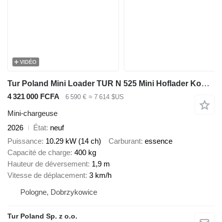
VIDÉO
Tur Poland Mini Loader TUR N 525 Mini Hoflader Kompaktlader Briggs&Stratton
4 321 000 FCFA
6 590 €
≈ 7 614 $US
Mini-chargeuse
2026
État
neuf
Puissance
10.29 kW (14 ch)
Carburant
essence
Capacité de charge
400 kg
Hauteur de déversement
1,9 m
Vitesse de déplacement
3 km/h
Pologne, Dobrzykowice
Tur Poland Sp. z o.o.