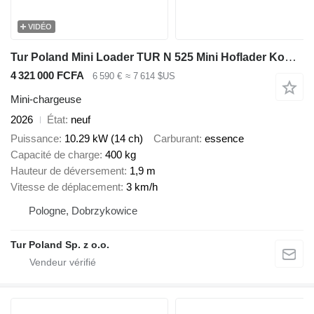
VIDÉO
Tur Poland Mini Loader TUR N 525 Mini Hoflader Kompaktlader Briggs&Stratton
4 321 000 FCFA
6 590 €
≈ 7 614 $US
Mini-chargeuse
2026
État
neuf
Puissance
10.29 kW (14 ch)
Carburant
essence
Capacité de charge
400 kg
Hauteur de déversement
1,9 m
Vitesse de déplacement
3 km/h
Pologne, Dobrzykowice
Tur Poland Sp. z o.o.