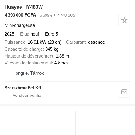
Huayee HY480W
4 393 000 FCFA
6 699 €
≈ 7 740 $US
Mini-chargeuse
2025
État
neuf
Euro 5
Puissance
16.91 kW (23 ch)
Carburant
essence
Capacité de charge
345 kg
Hauteur de déversement
1,88 m
Vitesse de déplacement
4 km/h
Hongrie, Tárnok
SzerszámraFel Kft.