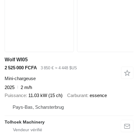
Wolf Wl05
2 525 000 FCFA
3 850 €
≈ 4 448 $US
Mini-chargeuse
2025
2 m/h
Puissance
11.03 kW (15 ch)
Carburant
essence
Pays-Bas, Scharsterbrug
Tolhoek Machinery