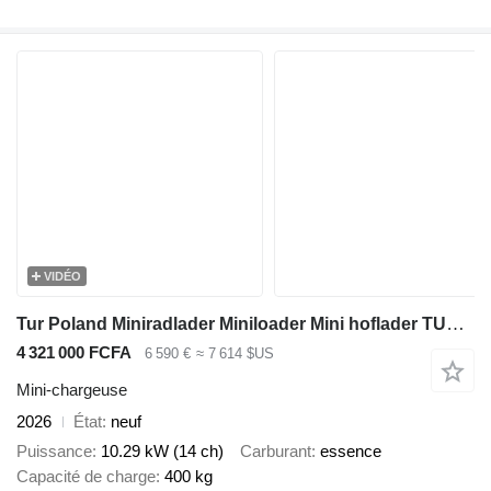
VIDÉO
Tur Poland Miniradlader Miniloader Mini hoflader TUR N 525
4 321 000 FCFA
6 590 €
≈ 7 614 $US
Mini-chargeuse
2026
État
neuf
Puissance
10.29 kW (14 ch)
Carburant
essence
Capacité de charge
400 kg