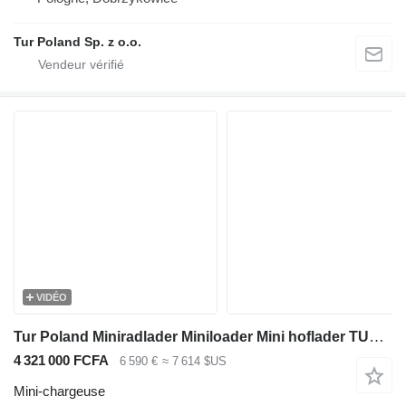
Tur Poland Sp. z o.o.
VIDÉO
Tur Poland Miniradlader Miniloader Mini hoflader TUR N 525 Briggs&Stratton
4 321 000 FCFA
6 590 €
≈ 7 614 $US
Mini-chargeuse