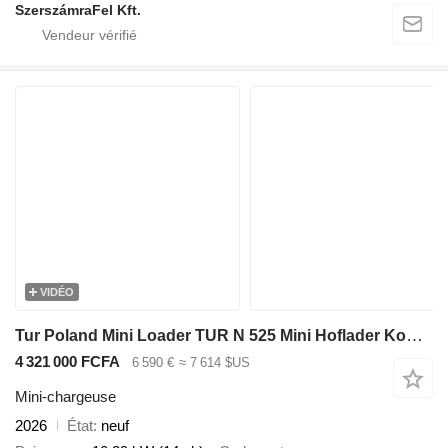
SzerszámraFel Kft.
VIDÉO
Tur Poland Mini Loader TUR N 525 Mini Hoflader Kompaktlader Briggs&Stratton
4 321 000 FCFA
6 590 €
≈ 7 614 $US
Mini-chargeuse
2026
État
neuf