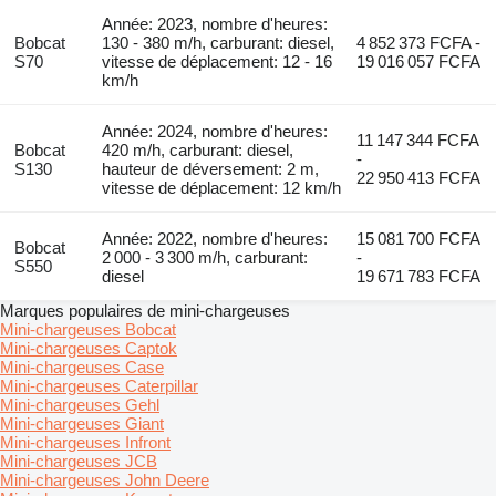
Année: 2023, nombre d'heures:
Bobcat
130 - 380 m/h, carburant: diesel,
4 852 373 FCFA -
S70
vitesse de déplacement: 12 - 16
19 016 057 FCFA
km/h
Année: 2024, nombre d'heures:
11 147 344 FCFA
Bobcat
420 m/h, carburant: diesel,
-
S130
hauteur de déversement: 2 m,
22 950 413 FCFA
vitesse de déplacement: 12 km/h
Année: 2022, nombre d'heures:
15 081 700 FCFA
Bobcat
2 000 - 3 300 m/h, carburant:
-
S550
diesel
19 671 783 FCFA
Marques populaires de mini-chargeuses
Mini-chargeuses Bobcat
Mini-chargeuses Captok
Mini-chargeuses Case
Mini-chargeuses Caterpillar
Mini-chargeuses Gehl
Mini-chargeuses Giant
Mini-chargeuses Infront
Mini-chargeuses JCB
Mini-chargeuses John Deere