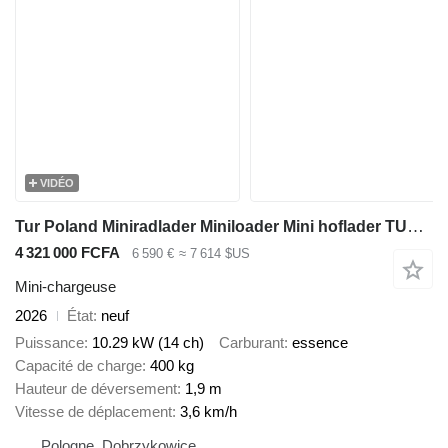
VIDÉO
Tur Poland Miniradlader Miniloader Mini hoflader TUR N 525 Briggs&Stratton
4 321 000 FCFA
6 590 €
≈ 7 614 $US
Mini-chargeuse
2026
État
neuf
Puissance
10.29 kW (14 ch)
Carburant
essence
Capacité de charge
400 kg
Hauteur de déversement
1,9 m
Vitesse de déplacement
3,6 km/h
Pologne, Dobrzykowice