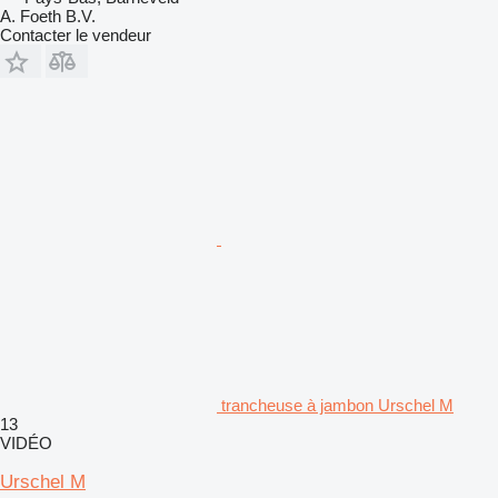
A. Foeth B.V.
Contacter le vendeur
trancheuse à jambon Urschel M
13
VIDÉO
Urschel M