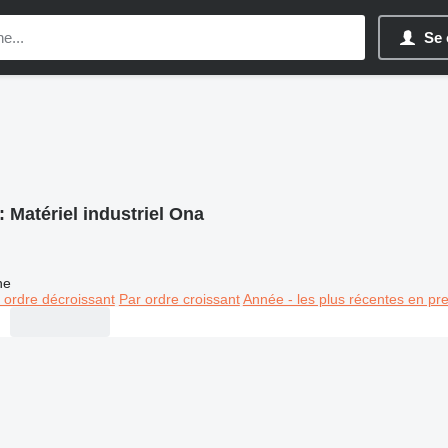
Se 
:
Matériel industriel Ona
ne
 ordre décroissant
Par ordre croissant
Année - les plus récentes en pr