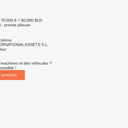
70 000 €
≈ 80 880 $US
l - presse plieuse
celona
ERNATIONAL ASSETS S.L,
deur
machines et des véhicules ?
possible !
 annonce