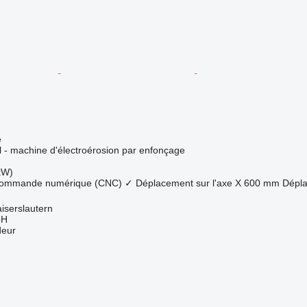
e
el - machine d'électroérosion par enfonçage
kW)
 commande numérique (CNC)
✓
Déplacement sur l'axe X
600 mm
Dépla
iserslautern
bH
deur