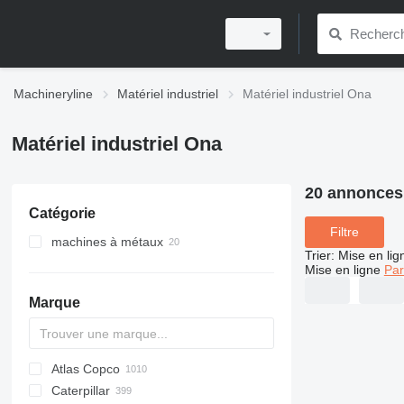
Machineryline
Matériel industriel
Matériel industriel Ona
Matériel industriel Ona
20 annonces
Catégorie
Filtre
machines à métaux
Trier
:
Mise en lig
machines d'électroérosion par
Mise en ligne
Par
enfonçage
fraiseuses à métaux
Marque
presses à métaux
presses plieuses
Atlas Copco
PDS
APD
AB
Ensis
VZ
AG3
Caterpillar
Pega
DrillAir
QAS
PDP
E-series
B-series
BM
GFS
VT
Rover
533
Airpure
BySprint Fiber
CK
SR