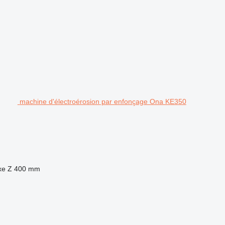
machine d'électroérosion par enfonçage Ona KE350
xe Z
400 mm