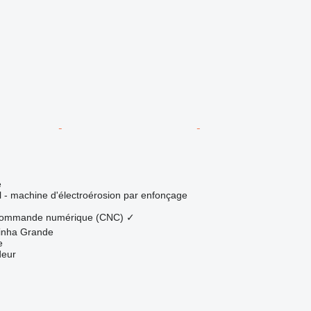
e
el - machine d'électroérosion par enfonçage
 commande numérique (CNC)
✓
rinha Grande
e
deur