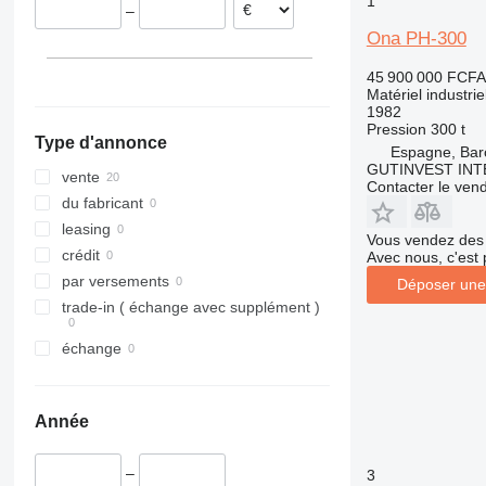
1
–
Pays-Bas
Ona PH-300
45 900 000 FCFA
Matériel industrie
1982
Pression
300 t
Type d'annonce
Espagne, Bar
GUTINVEST INT
vente
Contacter le ven
du fabricant
leasing
Vous vendez des 
crédit
Avec nous, c'est 
par versements
Déposer une
trade-in ( échange avec supplément )
échange
Année
–
3