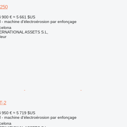
250
4 900 €
≈ 5 661 $US
el - machine d'électroérosion par enfonçage
celona
ERNATIONAL ASSETS S.L,
deur
T-2
4 950 €
≈ 5 719 $US
el - machine d'électroérosion par enfonçage
celona