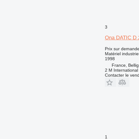
3
Ona DATIC D 
Prix sur demand
Matériel industri
1998
France, Bellig
2 M International
Contacter le ven
1