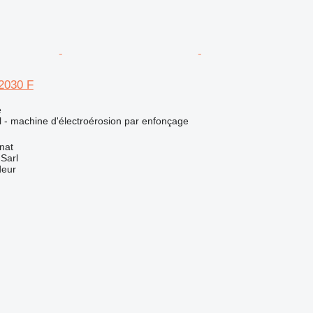
2030 F
e
el - machine d'électroérosion par enfonçage
nat
 Sarl
deur