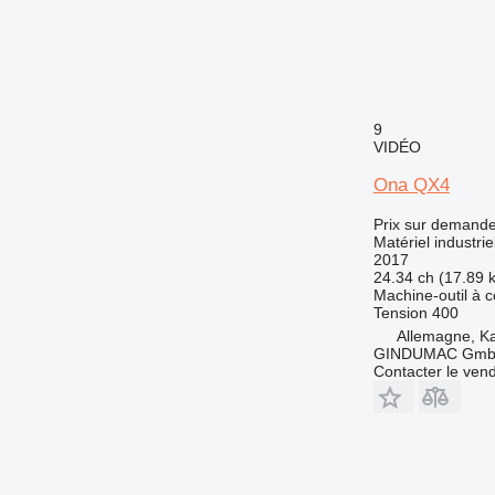
9
VIDÉO
Ona QX4
Prix sur demand
Matériel industri
2017
24.34 ch (17.89 
Machine-outil à
Tension
400
Allemagne, Ka
GINDUMAC Gm
Contacter le ven