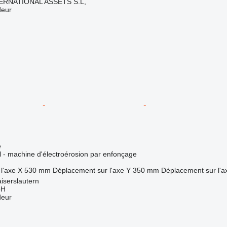
ERNATIONAL ASSETS S.L,
deur
e
el - machine d'électroérosion par enfonçage
l'axe X
530 mm
Déplacement sur l'axe Y
350 mm
Déplacement sur l'a
iserslautern
bH
deur