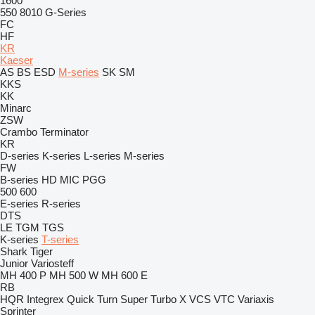
1600
550
8010
G-Series
FC
HF
KR
Kaeser
AS
BS
ESD
M-series
SK
SM
KKS
KK
Minarc
ZSW
Crambo
Terminator
KR
D-series
K-series
L-series
M-series
FW
B-series
HD
MIC
PGG
500
600
E-series
R-series
DTS
LE
TGM
TGS
K-series
T-series
Shark
Tiger
Junior
Variosteff
MH 400 P
MH 500 W
MH 600 E
RB
HQR
Integrex
Quick Turn
Super Turbo X
VCS
VTC
Variaxis
Sprinter