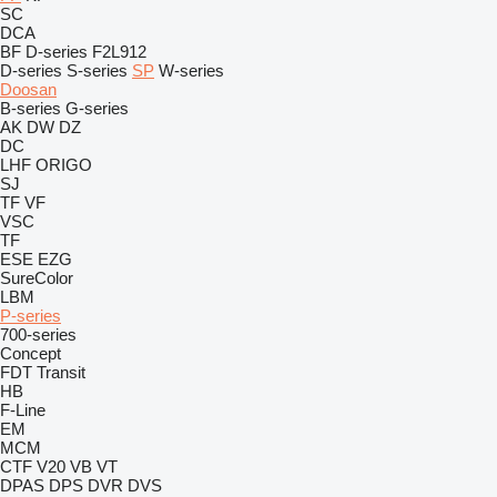
SC
DCA
BF
D-series
F2L912
D-series
S-series
SP
W-series
Doosan
B-series
G-series
AK
DW
DZ
DC
LHF
ORIGO
SJ
TF
VF
VSC
TF
ESE
EZG
SureColor
LBM
P-series
700-series
Concept
FDT
Transit
HB
F-Line
EM
MCM
CTF
V20
VB
VT
DPAS
DPS
DVR
DVS