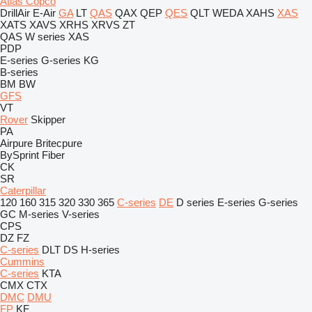
Atlas Copco
DrillAir
E-Air
GA
LT
QAS
QAX
QEP
QES
QLT
WEDA
XAHS
XAS
XATS
XAVS
XRHS
XRVS
ZT
QAS
W series
XAS
PDP
E-series
G-series
KG
B-series
BM
BW
GFS
VT
Rover
Skipper
PA
Airpure
Britecpure
BySprint Fiber
CK
SR
Caterpillar
120
160
315
320
330
365
C-series
DE
D series
E-series
G-series
GC
M-series
V-series
CPS
DZ
FZ
C-series
DLT
DS
H-series
Cummins
C-series
KTA
CMX
CTX
DMC
DMU
FP
KF