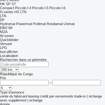
HK
SP
ST
Compact
Piccolo I-4
Piccolo I-5
Piccolo I-6
G-series
HX
LTN
LTN
DF
Hydromat
Powermat
Profimat
Rondamat
Unimat
EBO 68
MZA
W-series
Quickbinder
Versant
LPG
tout afficher
Localisation
Rechercher dans un périmètre
République du Congo
Prix
–
Type d'annonce
vente
du fabricant
leasing
crédit
par versements
trade-in ( échange
avec supplément )
échange
Année