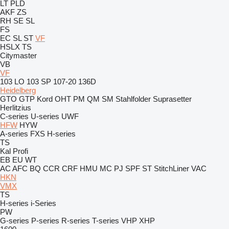
LT
PLD
AKF
ZS
RH
SE
SL
FS
EC
SL
ST
VF
HSLX
TS
Citymaster
VB
VF
103 LO
103 SP
107-20
136D
Heidelberg
GTO
GTP
Kord
OHT
PM
QM
SM
Stahlfolder
Suprasetter
Herlitzius
C-series
U-series
UWF
HFW
HYW
A-series
FXS
H-series
TS
Kal
Profi
EB
EU
WT
AC
AFC
BQ
CCR
CRF
HMU
MC
PJ
SPF
ST
StitchLiner
VAC
HKN
VMX
TS
H-series
i-Series
PW
G-series
P-series
R-series
T-series
VHP
XHP