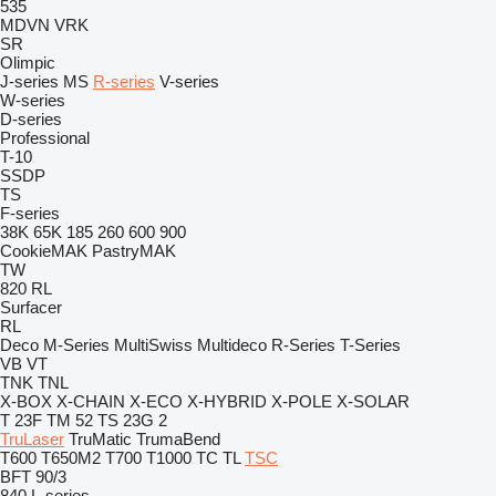
535
MDVN
VRK
SR
Olimpic
J-series
MS
R-series
V-series
W-series
D-series
Professional
T-10
SSDP
TS
F-series
38K
65K
185
260
600
900
CookieMAK
PastryMAK
TW
820
RL
Surfacer
RL
Deco
M-Series
MultiSwiss
Multideco
R-Series
T-Series
VB
VT
TNK
TNL
X-BOX
X-CHAIN
X-ECO
X-HYBRID
X-POLE
X-SOLAR
T 23F
TM 52
TS 23G 2
TruLaser
TruMatic
TrumaBend
T600
T650M2
T700
T1000
TC
TL
TSC
BFT 90/3
840
L-series