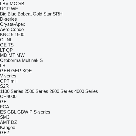
LBV
MC
SB
UCP
WF
Big Blue
Bobcat
Gold Star
SRH
D-series
Crysta-Apex
Aero
Condo
KNC 5 1500
CL
NL
GE
TS
LT
QP
MD
MT
MW
Citoborma
Multinak S
LB
GEH
GEP
XQE
V-series
OPTImill
S2R
1100 Series
2500 Series
2800 Series
4000 Series
CH4000
GF
FCA
ES
GBL
GBW
P
S-series
SM3
AMT
DZ
Kangoo
GF2