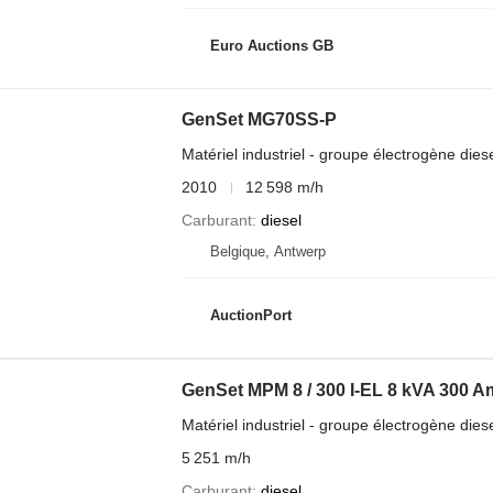
Euro Auctions GB
GenSet MG70SS-P
Matériel industriel - groupe électrogène dies
2010
12 598 m/h
Carburant
diesel
Belgique, Antwerp
AuctionPort
GenSet MPM 8 / 300 I-EL 8 kVA 300 A
Matériel industriel - groupe électrogène dies
5 251 m/h
Carburant
diesel