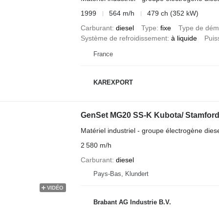
1999
564 m/h
479 ch (352 kW)
Carburant
diesel
Type
fixe
Type de dém
Système de refroidissement
à liquide
Puis
France
KAREXPORT
GenSet MG20 SS-K Kubota/ Stamfor
Matériel industriel - groupe électrogène dies
2 580 m/h
Carburant
diesel
Pays-Bas, Klundert
VIDÉO
Brabant AG Industrie B.V.