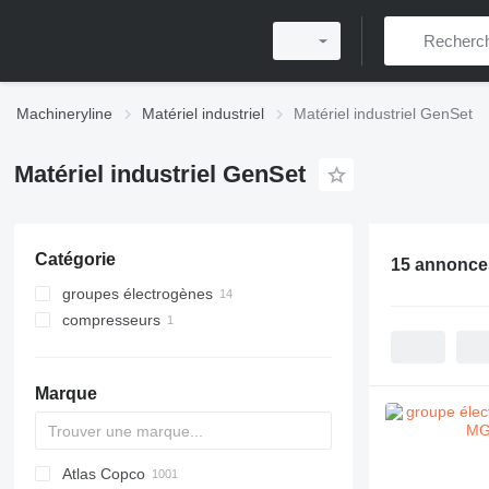
Machineryline
Matériel industriel
Matériel industriel GenSet
Matériel industriel GenSet
Catégorie
15 annonce
groupes électrogènes
compresseurs
groupes électrogènes diesel
autres groupes électrogènes
compresseurs mobiles
Marque
Atlas Copco
PDS
APD
AB
Ensis
VZ
AG3