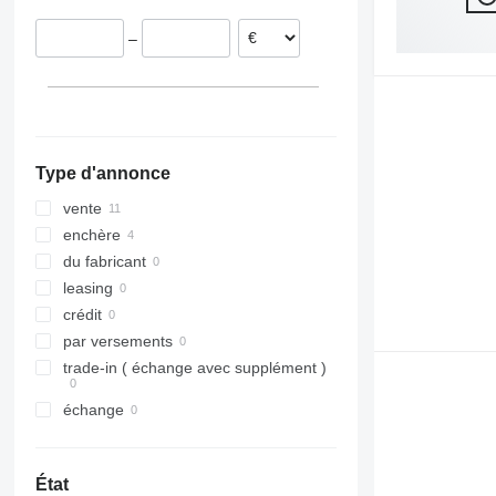
Italie
–
Lituanie
Belgique
Type d'annonce
vente
enchère
du fabricant
leasing
crédit
par versements
trade-in ( échange avec supplément )
échange
État