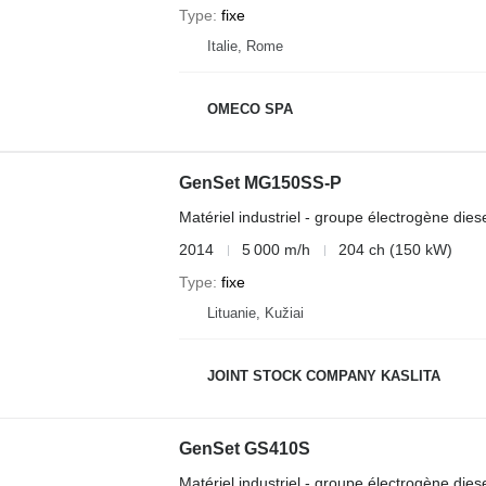
Type
fixe
Italie, Rome
OMECO SPA
GenSet MG150SS-P
Matériel industriel - groupe électrogène dies
2014
5 000 m/h
204 ch (150 kW)
Type
fixe
Lituanie, Kužiai
JOINT STOCK COMPANY KASLITA
GenSet GS410S
Matériel industriel - groupe électrogène dies