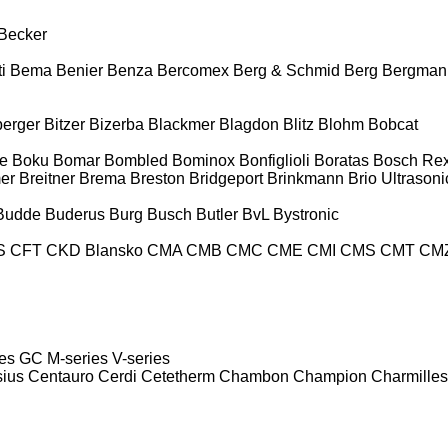
Becker
i
Bema
Benier
Benza
Bercomex
Berg & Schmid
Berg
Bergman
berger
Bitzer
Bizerba
Blackmer
Blagdon
Blitz
Blohm
Bobcat
e
Boku
Bomar
Bombled
Bominox
Bonfiglioli
Boratas
Bosch Rex
er
Breitner
Brema
Breston
Bridgeport
Brinkmann
Brio Ultrasoni
Budde
Buderus
Burg
Busch
Butler
BvL
Bystronic
S
CFT
CKD Blansko
CMA
CMB
CMC
CME
CMI
CMS
CMT
CM
es
GC
M-series
V-series
sius
Centauro
Cerdi
Cetetherm
Chambon
Champion
Charmilles