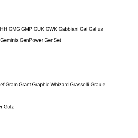
HH
GMG
GMP
GUK
GWK
Gabbiani
Gai
Gallus
Geminis
GenPower
GenSet
ef
Gram
Grant
Graphic Whizard
Grasselli
Graule
r
Gölz