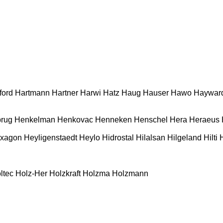
ford
Hartmann
Hartner
Harwi
Hatz
Haug
Hauser
Hawo
Haywar
rug
Henkelman
Henkovac
Henneken
Henschel
Hera
Heraeus
xagon
Heyligenstaedt
Heylo
Hidrostal
Hilalsan
Hilgeland
Hilti
ltec
Holz-Her
Holzkraft
Holzma
Holzmann