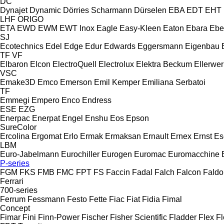
DC
Dynajet
Dynamic
Dörries Scharmann
Dürselen
EBA
EDT
EHT
LHF
ORIGO
ETA
EWD
EWM
EWT Inox
Eagle
Easy-Kleen
Eaton
Ebara
Ebe
SJ
Ecotechnics
Edel
Edge
Edur
Edwards
Eggersmann
Eigenbau
TF
VF
Elbaron
Elcon
ElectroQuell
Electrolux
Elektra Beckum
Ellerwer
VSC
Emake3D
Emco
Emerson
Emil Kemper
Emiliana Serbatoi
TF
Emmegi
Empero
Enco
Endress
ESE
EZG
Enerpac
Enerpat
Engel
Enshu
Eos
Epson
SureColor
Ercolina
Ergomat
Erlo
Ermak
Ermaksan
Ernault
Ernex
Ernst
Es
LBM
Euro-Jabelmann
Eurochiller
Eurogen
Euromac
Euromacchine
P-series
FGM
FKS
FMB
FMC
FPT
FS
Faccin
Fadal
Falch
Falcon
Faldo
Ferrari
700-series
Ferrum
Fessmann
Festo
Fette
Fiac
Fiat
Fidia
Fimal
Concept
Fimar
Fini
Finn-Power
Fischer
Fisher Scientific
Fladder
Flex
Fl