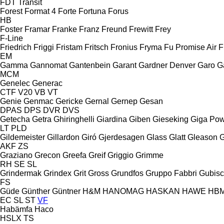
FDT
Transit
Forest
Format 4
Forte
Fortuna
Forus
HB
Foster
Framar
Franke
Franz
Freund
Frewitt
Frey
F-Line
Friedrich
Friggi
Fristam
Fritsch
Fronius
Fryma
Fu Promise Air
F
EM
Gamma
Gannomat
Gantenbein
Garant
Gardner Denver
Garo
G
MCM
Genelec
Generac
CTF
V20
VB
VT
Genie
Genmac
Gericke
Gernal
Gernep
Gesan
DPAS
DPS
DVR
DVS
Getecha
Getra
Ghiringhelli
Giardina
Giben
Gieseking
Giga Po
LT
PLD
Gildemeister
Gillardon
Giró
Gjerdesagen
Glass
Glatt
Gleason
G
AKF
ZS
Graziano
Grecon
Greefa
Greif
Griggio
Grimme
RH
SE
SL
Grindermak
Grindex
Grit
Gross
Grundfos
Gruppo Fabbri
Gubis
FS
Güde
Günther
Güntner
H&M
HANOMAG
HASKAN
HAWE
HB
EC
SL
ST
VF
Habämfa
Haco
HSLX
TS