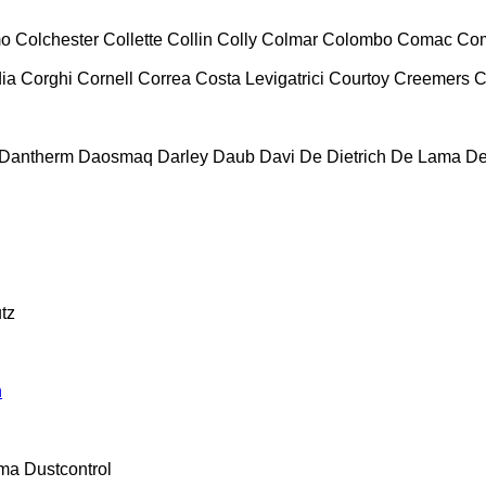
mo
Colchester
Collette
Collin
Colly
Colmar
Colombo
Comac
Co
ia
Corghi
Cornell
Correa
Costa Levigatrici
Courtoy
Creemers
C
Dantherm
Daosmaq
Darley
Daub
Davi
De Dietrich
De Lama
De
tz
n
ma
Dustcontrol