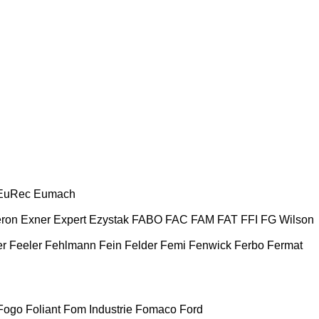
EuRec
Eumach
ron
Exner
Expert
Ezystak
FABO
FAC
FAM
FAT
FFI
FG Wilson
er
Feeler
Fehlmann
Fein
Felder
Femi
Fenwick
Ferbo
Fermat
Fogo
Foliant
Fom Industrie
Fomaco
Ford