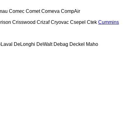
mau
Comec
Comet
Comeva
CompAir
rison
Crisswood
Crizaf
Cryovac
Csepel
Ctek
Cummins
Laval
DeLonghi
DeWalt
Debag
Deckel Maho