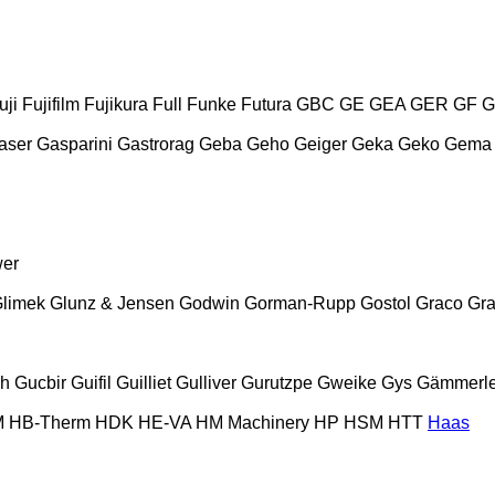
uji
Fujifilm
Fujikura
Full
Funke
Futura
GBC
GE
GEA
GER
GF
G
aser
Gasparini
Gastrorag
Geba
Geho
Geiger
Geka
Geko
Gema
wer
limek
Glunz & Jensen
Godwin
Gorman-Rupp
Gostol
Graco
Gra
ch
Gucbir
Guifil
Guilliet
Gulliver
Gurutzpe
Gweike
Gys
Gämmerle
M
HB‑Therm
HDK
HE-VA
HM Machinery
HP
HSM
HTT
Haas