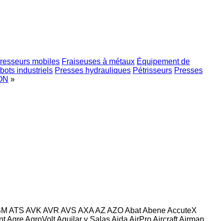
esseurs mobiles
Fraiseuses à métaux
Équipement de
bots industriels
Presses hydrauliques
Pétrisseurs
Presses
ON
»
SM
ATS
AVK
AVR
AVS
AXA
AZ
AZO
Abat
Abene
AccuteX
nt
Agre
AgroVolt
Aguilar y Salas
Aida
AirPro
Aircraft
Airman