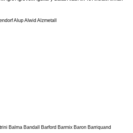
tendorf
Alup
Alwid
Alzmetall
rini
Balma
Bandall
Barford
Barmix
Baron
Barriquand