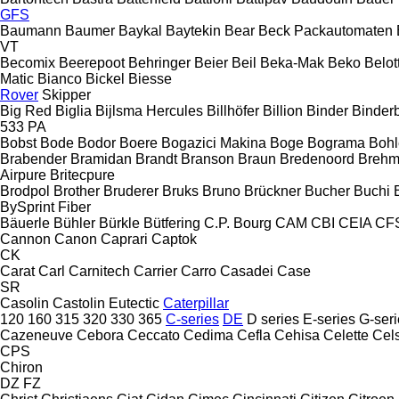
GFS
Baumann
Baumer
Baykal
Baytekin
Bear
Beck Packautomaten
VT
Becomix
Beerepoot
Behringer
Beier
Beil
Beka-Mak
Beko
Belott
Matic
Bianco
Bickel
Biesse
Rover
Skipper
Big Red
Biglia
Bijlsma Hercules
Billhöfer
Billion
Binder
Binder
533
PA
Bobst
Bode
Bodor
Boere
Bogazici Makina
Boge
Bograma
Bohl
Brabender
Bramidan
Brandt
Branson
Braun
Bredenoord
Brehm
Airpure
Britecpure
Brodpol
Brother
Bruderer
Bruks
Bruno
Brückner
Bucher
Buchi
BySprint Fiber
Bäuerle
Bühler
Bürkle
Bütfering
C.P. Bourg
CAM
CBI
CEIA
CF
Cannon
Canon
Caprari
Captok
CK
Carat
Carl
Carnitech
Carrier
Carro
Casadei
Case
SR
Casolin
Castolin Eutectic
Caterpillar
120
160
315
320
330
365
C-series
DE
D series
E-series
G-seri
Cazeneuve
Cebora
Ceccato
Cedima
Cefla
Cehisa
Celette
Cel
CPS
Chiron
DZ
FZ