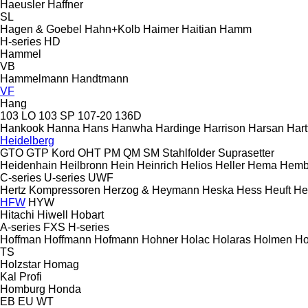
Haeusler
Haffner
SL
Hagen & Goebel
Hahn+Kolb
Haimer
Haitian
Hamm
H-series
HD
Hammel
VB
Hammelmann
Handtmann
VF
Hang
103 LO
103 SP
107-20
136D
Hankook
Hanna
Hans
Hanwha
Hardinge
Harrison
Harsan
Hart
Heidelberg
GTO
GTP
Kord
OHT
PM
QM
SM
Stahlfolder
Suprasetter
Heidenhain
Heilbronn
Hein
Heinrich
Helios
Heller
Hema
Hemb
C-series
U-series
UWF
Hertz Kompressoren
Herzog & Heymann
Heska
Hess
Heuft
He
HFW
HYW
Hitachi
Hiwell
Hobart
A-series
FXS
H-series
Hoffman
Hoffmann
Hofmann
Hohner
Holac
Holaras
Holmen
Ho
TS
Holzstar
Homag
Kal
Profi
Homburg
Honda
EB
EU
WT