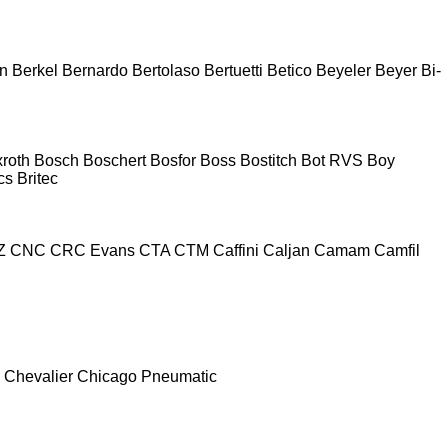
n
Berkel
Bernardo
Bertolaso
Bertuetti
Betico
Beyeler
Beyer
Bi-
roth
Bosch
Boschert
Bosfor
Boss
Bostitch
Bot RVS
Boy
cs
Britec
Z
CNC
CRC Evans
CTA
CTM
Caffini
Caljan
Camam
Camfil
Chevalier
Chicago Pneumatic