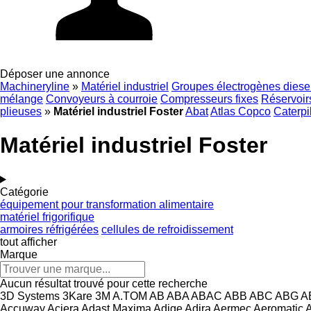
Déposer une annonce
Machineryline
»
Matériel industriel
Groupes électrogènes diese
mélange
Convoyeurs à courroie
Compresseurs fixes
Réservoirs
plieuses
»
Matériel industriel Foster
Abat
Atlas Copco
Caterpil
Matériel industriel Foster
Catégorie
équipement pour transformation alimentaire
matériel frigorifique
armoires réfrigérées
cellules de refroidissement
tout afficher
Marque
Aucun résultat trouvé pour cette recherche
3D Systems
3Kare
3M
A.TOM
AB
ABA
ABAC
ABB
ABC
ABG
A
Accuway
Aciera
Adast Maxima
Adige
Adira
Aermec
Aeromatic