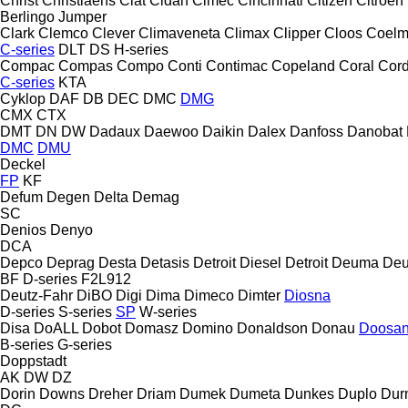
Christ
Christiaens
Ciat
Cidan
Cimec
Cincinnati
Citizen
Citroen
Berlingo
Jumper
Clark
Clemco
Clever
Climaveneta
Climax
Clipper
Cloos
Coel
C-series
DLT
DS
H-series
Compac
Compas
Compo
Conti
Contimac
Copeland
Coral
Cord
C-series
KTA
Cyklop
DAF
DB
DEC
DMC
DMG
CMX
CTX
DMT
DN
DW
Dadaux
Daewoo
Daikin
Dalex
Danfoss
Danobat
DMC
DMU
Deckel
FP
KF
Defum
Degen
Delta
Demag
SC
Denios
Denyo
DCA
Depco
Deprag
Desta
Detasis
Detroit Diesel
Detroit
Deuma
Deu
BF
D-series
F2L912
Deutz-Fahr
DiBO
Digi
Dima
Dimeco
Dimter
Diosna
D-series
S-series
SP
W-series
Disa
DoALL
Dobot
Domasz
Domino
Donaldson
Donau
Doosa
B-series
G-series
Doppstadt
AK
DW
DZ
Dorin
Downs
Dreher
Driam
Dumek
Dumeta
Dunkes
Duplo
Dur