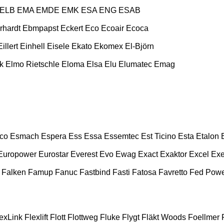
ELB
EMA
EMDE
EMK
ESA ENG
ESAB
rhardt
Ebmpapst
Eckert
Eco
Ecoair
Ecoca
Eillert
Einhell
Eisele
Ekato
Ekomex
El-Björn
k
Elmo Rietschle
Eloma
Elsa
Elu
Elumatec
Emag
co
Esmach
Espera
Ess
Essa
Essemtec
Est Ticino
Esta
Etalon
Europower
Eurostar
Everest
Evo
Ewag
Exact
Exaktor
Excel
Exe
Falken
Famup
Fanuc
Fastbind
Fasti
Fatosa
Favretto
Fed Pow
exLink
Flexlift
Flott
Flottweg
Fluke
Flygt
Fläkt Woods
Foellmer