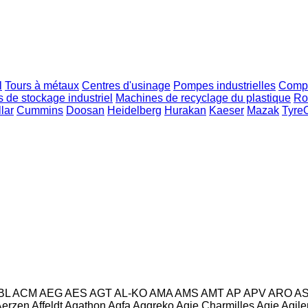
l
Tours à métaux
Centres d'usinage
Pompes industrielles
Compr
 de stockage industriel
Machines de recyclage du plastique
Ro
lar
Cummins
Doosan
Heidelberg
Hurakan
Kaeser
Mazak
Tyre
BL
ACM
AEG
AES
AGT
AL-KO
AMA
AMS
AMT
AP
APV
ARO
A
Aerzen
Affeldt
Agathon
Agfa
Aggreko
Agie Charmilles
Agie
Agile