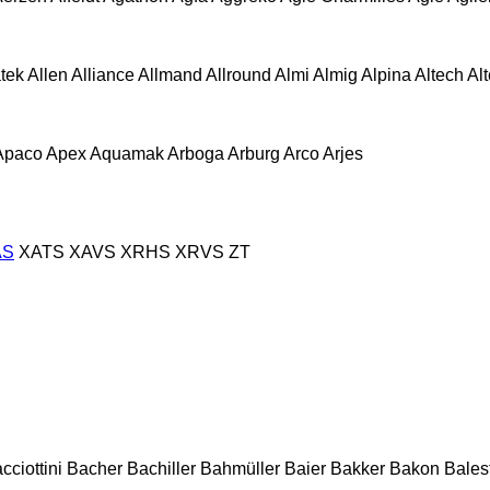
atek
Allen
Alliance
Allmand
Allround
Almi
Almig
Alpina
Altech
Al
Apaco
Apex
Aquamak
Arboga
Arburg
Arco
Arjes
AS
XATS
XAVS
XRHS
XRVS
ZT
cciottini
Bacher
Bachiller
Bahmüller
Baier
Bakker
Bakon
Balest