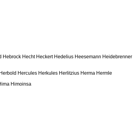
d
Hebrock
Hecht
Heckert
Hedelius
Heesemann
Heidebrenner
Herbold
Hercules
Herkules
Herlitzius
Herma
Hermle
Hima
Himoinsa