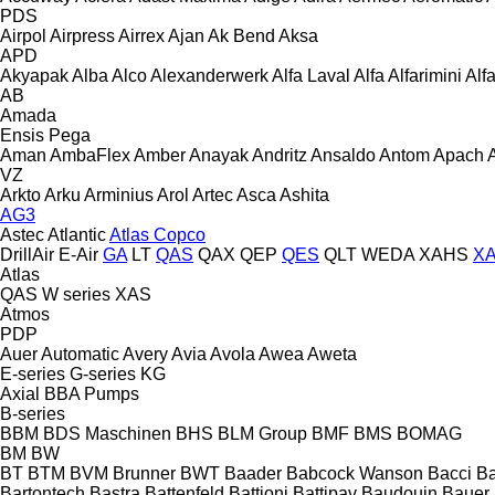
PDS
Airpol
Airpress
Airrex
Ajan
Ak Bend
Aksa
APD
Akyapak
Alba
Alco
Alexanderwerk
Alfa Laval
Alfa
Alfarimini
Alf
AB
Amada
Ensis
Pega
Aman
AmbaFlex
Amber
Anayak
Andritz
Ansaldo
Antom
Apach
VZ
Arkto
Arku
Arminius
Arol
Artec
Asca
Ashita
AG3
Astec
Atlantic
Atlas Copco
DrillAir
E-Air
GA
LT
QAS
QAX
QEP
QES
QLT
WEDA
XAHS
X
Atlas
QAS
W series
XAS
Atmos
PDP
Auer
Automatic
Avery
Avia
Avola
Awea
Aweta
E-series
G-series
KG
Axial
BBA Pumps
B-series
BBM
BDS Maschinen
BHS
BLM Group
BMF
BMS
BOMAG
BM
BW
BT
BTM
BVM Brunner
BWT
Baader
Babcock Wanson
Bacci
Ba
Bartontech
Bastra
Battenfeld
Battioni
Battipav
Baudouin
Bauer