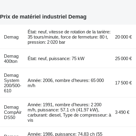
Prix de matériel industriel Demag
État: neuf, vitesse de rotation de la tarière:
Demag
35 tours/minute, force de fermeture: 80 t,
20 000 €
pression: 2 020 bar
Demag
État: neuf, puissance: 75 kW
25 000 €
400ton
Demag
System
Année: 2006, nombre d'heures: 65 000
17 500 €
200/500-
m/h
610
Année: 1991, nombre d'heures: 2 200
Demag
m/h, puissance: 57.1 ch (41.97 kW),
CompAir
3 490 €
carburant: diesel, Type de compresseur: à
DS50
vis
Année: 1986, puissance: 74.83 ch (55