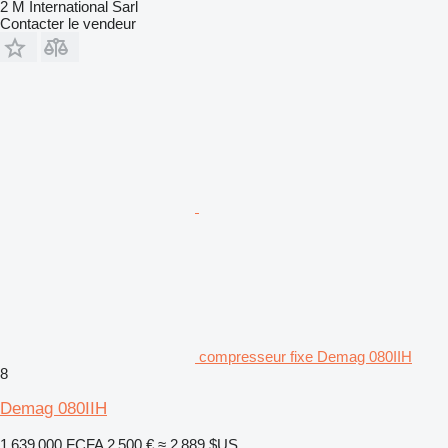
2 M International Sarl
Contacter le vendeur
compresseur fixe Demag 080IIH
8
Demag 080IIH
1 639 000 FCFA
2 500 €
≈ 2 889 $US