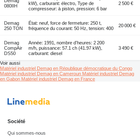
Demag
kW), carburant: électro, Type de
2 500 €
080IIH
compresseur: à piston, pression: 6 bar
Demag
État: neuf, force de fermeture: 250 t,
20 000 €
250 TON
fréquence du courant: 50 Hz, tension: 400
Demag
Année: 1991, nombre d'heures: 2 200
CompAir
m/h, puissance: 57.1 ch (41.97 kW),
3 490 €
DS50
carburant: diesel
Voir aussi
Matériel industriel Demag en République démocratique du Congo
Matériel industriel Demag en Cameroun
Matériel industriel Demag
en Gabon
Matériel industriel Demag en France
Société
Qui sommes-nous