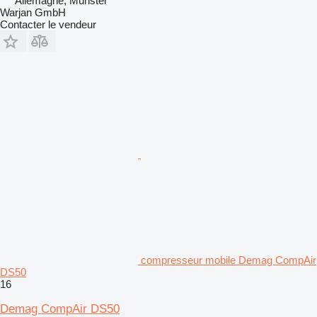
Allemagne, Munster
Warjan GmbH
Contacter le vendeur
compresseur mobile Demag CompAir
DS50
16
Demag CompAir DS50