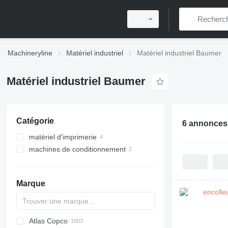
Machineryline
Matériel industriel
Matériel industriel Baumer
Matériel industriel Baumer
Catégorie
6 annonces
matériel d'imprimerie
machines de conditionnement
machines post-press
plieuses-colleuses flexo
encolleuses
fermeuses de cartons
plieuses-colleuses flexo
Marque
Atlas Copco
PDS
APD
AB
Ensis
VZ
AG3